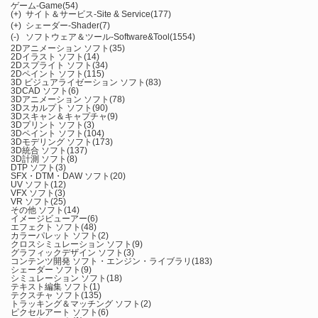
ゲーム-Game
(54)
(+)
サイト＆サービス-Site & Service
(177)
(+)
シェーダー-Shader
(7)
(-)
ソフトウェア＆ツール-Software&Tool
(1554)
2Dアニメーション ソフト
(35)
2Dイラスト ソフト
(14)
2Dスプライト ソフト
(34)
2Dペイント ソフト
(115)
3D ビジュアライゼーション ソフト
(83)
3DCAD ソフト
(6)
3Dアニメーション ソフト
(78)
3Dスカルプト ソフト
(90)
3Dスキャン＆キャプチャ
(9)
3Dプリント ソフト
(3)
3Dペイント ソフト
(104)
3Dモデリング ソフト
(173)
3D統合 ソフト
(137)
3D計測 ソフト
(8)
DTP ソフト
(3)
SFX・DTM・DAW ソフト
(20)
UV ソフト
(12)
VFX ソフト
(3)
VR ソフト
(25)
その他 ソフト
(14)
イメージビューアー
(6)
エフェクト ソフト
(48)
カラーパレット ソフト
(2)
クロスシミュレーション ソフト
(9)
グラフィックデザイン ソフト
(3)
コンテンツ開発 ソフト・エンジン・ライブラリ
(183)
シェーダー ソフト
(9)
シミュレーション ソフト
(18)
テキスト編集 ソフト
(1)
テクスチャ ソフト
(135)
トラッキング＆マッチング ソフト
(2)
ピクセルアート ソフト
(6)