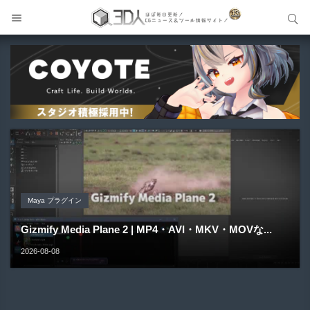
サイト内検索
サイト内検索
Blender アドオン
Unreal Engine アセット
Unreal Engine アセット
Maya プラグイン
Unreal Engine アセット
Buldozer | Blender向けリトポロジーツールセットアドオ
Pipe It | 直感的にパイプ形状を構築出来るUnreal Engine
Directive Utilities | ブループリントライブラリやエディタ
ン！
Gizmify Media Plane 2 | MP4・AVI・MKV・MOVな...
Material Parameter Manager | Unreal Engi...
5...
ス...
2026-08-09
2026-08-08
2026-08-07
2026-08-05
2026-08-03