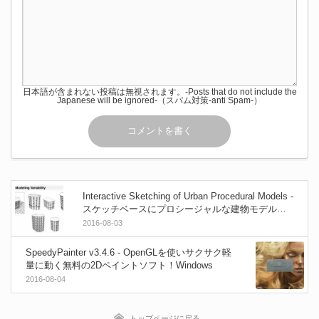
日本語が含まれない投稿は無視されます。-Posts that do not include the
Japanese will be ignored-（スパム対策-anti Spam-）
Interactive Sketching of Urban Procedural Models -
スケッチベースにプロシージャルな建物モデルを
生成する技術論文！
2016-08-03
SpeedyPainter v3.4.6 - OpenGLを使いサクサク軽
量に動く無料の2Dペイントソフト！Windows
2016-08-04
トップページに戻る