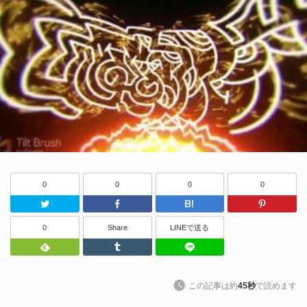
0
0
0
0
Twitter
Facebook
はてなブッ
0
Share
LINEで送る
Feedly
Tumblr
LINEで送る
この記事は約
45秒
で読めます