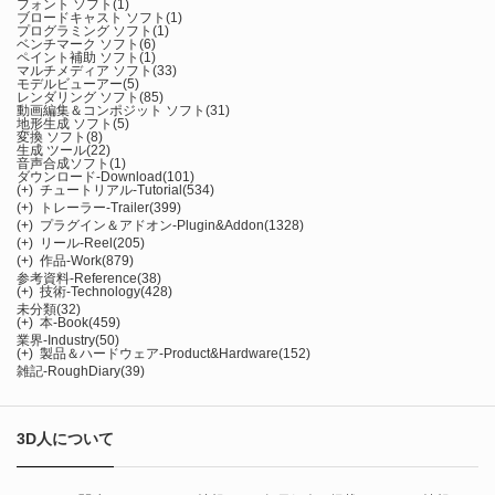
フォント ソフト
(1)
ブロードキャスト ソフト
(1)
プログラミング ソフト
(1)
ベンチマーク ソフト
(6)
ペイント補助 ソフト
(1)
マルチメディア ソフト
(33)
モデルビューアー
(5)
レンダリング ソフト
(85)
動画編集＆コンポジット ソフト
(31)
地形生成 ソフト
(5)
変換 ソフト
(8)
生成 ツール
(22)
音声合成ソフト
(1)
ダウンロード-Download
(101)
(+)
チュートリアル-Tutorial
(534)
(+)
トレーラー-Trailer
(399)
(+)
プラグイン＆アドオン-Plugin&Addon
(1328)
(+)
リール-Reel
(205)
(+)
作品-Work
(879)
参考資料-Reference
(38)
(+)
技術-Technology
(428)
未分類
(32)
(+)
本-Book
(459)
業界-Industry
(50)
(+)
製品＆ハードウェア-Product&Hardware
(152)
雑記-RoughDiary
(39)
3D人について