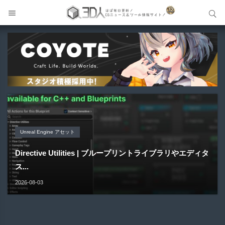
サイト内検索
サイト内検索
Unreal Engine アセット
Unreal Engine アセット
Unity 本
アセット-Asset
Unreal Engine アセット
Pipe It | 直感的にパイプ形状を構築出来るUnreal Engine
Directive Utilities | ブループリントライブラリやエディタ
Unityエフェクトレシピブック パーツを組み合わせて作れ
SiroinoSotai | 完全無料＆CC0 で商用利用OKなVRChat
Material Parameter Manager | Unreal Engi...
5...
ス...
る | ktk.kum...
向け...
2026-08-07
2026-08-05
2026-08-03
2026-08-03
2026-08-02