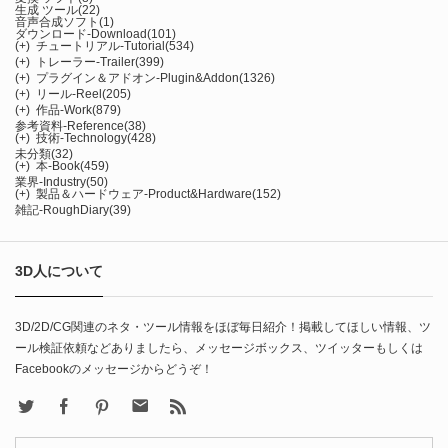
生成 ツール
(22)
音声合成ソフト
(1)
ダウンロード-Download
(101)
(+)
チュートリアル-Tutorial
(534)
(+)
トレーラー-Trailer
(399)
(+)
プラグイン＆アドオン-Plugin&Addon
(1326)
(+)
リール-Reel
(205)
(+)
作品-Work
(879)
参考資料-Reference
(38)
(+)
技術-Technology
(428)
未分類
(32)
(+)
本-Book
(459)
業界-Industry
(50)
(+)
製品＆ハードウェア-Product&Hardware
(152)
雑記-RoughDiary
(39)
3D人について
3D/2D/CG関連のネタ・ツール情報をほぼ毎日紹介！掲載してほしい情報、ツ
ール検証依頼などありましたら、メッセージボックス、ツイッターもしくは
Facebookのメッセージからどうぞ！
X
Facebook
Pinterest
Contact
rss