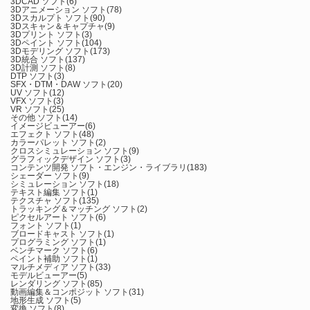
3DCAD ソフト
(6)
3Dアニメーション ソフト
(78)
3Dスカルプト ソフト
(90)
3Dスキャン＆キャプチャ
(9)
3Dプリント ソフト
(3)
3Dペイント ソフト
(104)
3Dモデリング ソフト
(173)
3D統合 ソフト
(137)
3D計測 ソフト
(8)
DTP ソフト
(3)
SFX・DTM・DAW ソフト
(20)
UV ソフト
(12)
VFX ソフト
(3)
VR ソフト
(25)
その他 ソフト
(14)
イメージビューアー
(6)
エフェクト ソフト
(48)
カラーパレット ソフト
(2)
クロスシミュレーション ソフト
(9)
グラフィックデザイン ソフト
(3)
コンテンツ開発 ソフト・エンジン・ライブラリ
(183)
シェーダー ソフト
(9)
シミュレーション ソフト
(18)
テキスト編集 ソフト
(1)
テクスチャ ソフト
(135)
トラッキング＆マッチング ソフト
(2)
ピクセルアート ソフト
(6)
フォント ソフト
(1)
ブロードキャスト ソフト
(1)
プログラミング ソフト
(1)
ベンチマーク ソフト
(6)
ペイント補助 ソフト
(1)
マルチメディア ソフト
(33)
モデルビューアー
(5)
レンダリング ソフト
(85)
動画編集＆コンポジット ソフト
(31)
地形生成 ソフト
(5)
変換 ソフト
(8)