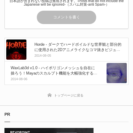
日本語が含まれない投稿は無視されます。-Posts that do not include the
Japanese will be ignored-（スパム対策-anti Spam-）
Horde - ダークでハードボイルドな世界観と部分的
に使用された2Dアニメライクなコマ抜きビジュア
ルに注目のショートフィルム！
2014-08-05
WaxLab3d v1.0 - ハイポリゴンメッシュを自在に
操ろう！Mayaのスカルプト機能を大幅強化するプ
ラグイン！
2014-08-06
トップページに戻る
PR