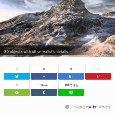
0
0
0
0
Twitter
Facebook
はてなブッ
0
Share
LINEで送る
Feedly
Tumblr
LINEで送る
この記事は約
43秒
で読めます