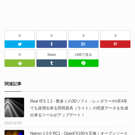
0
0
0
0
Twitter
Facebook
はてなブッ
0
Share
LINEで送る
Feedly
Tumblr
LINEで送る
関連記事
Real IES 1.2 - 数多くの3Dソフト・レンダラーやUE4等
でも使用出来る照明器具（ライト）の照度データを生成
出来るツールがアップデート！
2015-12-02
Natron 1.0.0 RC1 - OpenFX100％互換！オープンソース