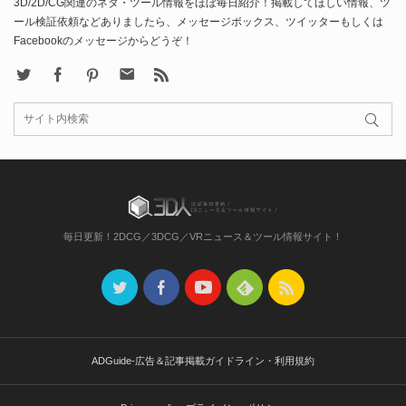
3D/2D/CG関連のネタ・ツール情報をほぼ毎日紹介！掲載してほしい情報、ツ
ール検証依頼などありましたら、メッセージボックス、ツイッターもしくは
Facebookのメッセージからどうぞ！
X
Facebook
Pinterest
Contact
rss
毎日更新！2DCG／3DCG／VRニュース＆ツール情報サイト！
ADGuide-広告＆記事掲載ガイドライン・利用規約