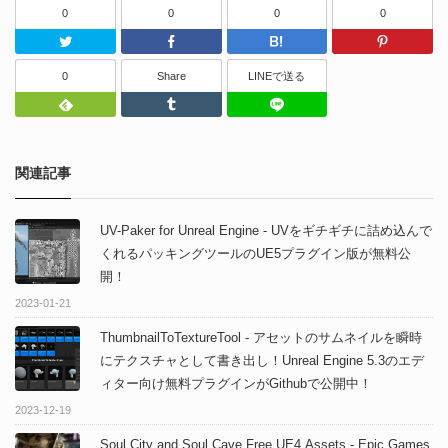
0
0
0
0
Twitter
Facebook
はてなブッ
0
Share
LINEで送る
Feedly
Tumblr
LINEで送る
関連記事
UV-Paker for Unreal Engine - UVをギチギチに詰め込んで
くれるパッキングツールのUE5プラグイン版が無料公
開！
2023-01-21
ThumbnailToTextureTool - アセットのサムネイルを瞬時
にテクスチャとして書き出し！Unreal Engine 5.3のエデ
ィター向け無料プラグインがGithubで公開中！
2023-12-19
Soul City and Soul Cave Free UE4 Assets - Epic Games