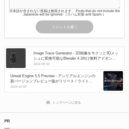
日本語が含まれない投稿は無視されます。-Posts that do not include the
Japanese will be ignored-（スパム対策-anti Spam-）
Image Trace Generator - 2D画像をサクッと3Dメッ
シュに変換可能なBlender 4.2向け無料アドオンが
登場！
2024-09-30
Unreal Engine 5.5 Preview - アンリアルエンジンの
新バージョンプレビュー版がリリース！ライト数
の制限解除！？無限にライトを配置可能な新機能
2024-10-02
「Megalights」！！
トップページに戻る
PR