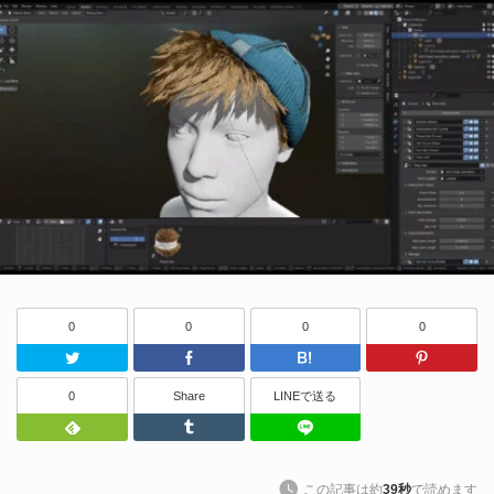
0
0
0
0
Twitter
Facebook
はてなブッ
0
Share
LINEで送る
Feedly
Tumblr
LINEで送る
この記事は約
39秒
で読めます