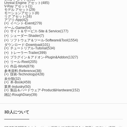
Unreal Engine アセット
(485)
V-Ray アセット
(1)
モデル アセット
(29)
モーションアセット
(8)
リグ アセット
(16)
アプリ-App
(42)
(+)
イベント-Event
(279)
ゲーム-Game
(54)
(+)
サイト＆サービス-Site & Service
(177)
(+)
シェーダー-Shader
(7)
(+)
ソフトウェア＆ツール-Software&Tool
(1554)
ダウンロード-Download
(101)
(+)
チュートリアル-Tutorial
(534)
(+)
トレーラー-Trailer
(399)
(+)
プラグイン＆アドオン-Plugin&Addon
(1327)
(+)
リール-Reel
(205)
(+)
作品-Work
(879)
参考資料-Reference
(38)
(+)
技術-Technology
(428)
未分類
(32)
(+)
本-Book
(459)
業界-Industry
(50)
(+)
製品＆ハードウェア-Product&Hardware
(152)
雑記-RoughDiary
(39)
3D人について