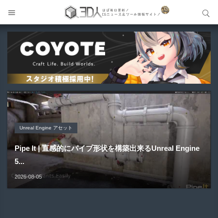
サイト内検索
サイト内検索
Unreal Engine アセット
Unreal Engine アセット
Unity 本
Maya プラグイン
Unreal Engine アセット
Pipe It | 直感的にパイプ形状を構築出来るUnreal Engine
Directive Utilities | ブループリントライブラリやエディタ
Unityエフェクトレシピブック パーツを組み合わせて作れ
Gizmify Media Plane 2 | MP4・AVI・MKV・MOVな...
Material Parameter Manager | Unreal Engi...
5...
ス...
る | ktk.kum...
2026-08-08
2026-08-07
2026-08-05
2026-08-03
2026-08-03