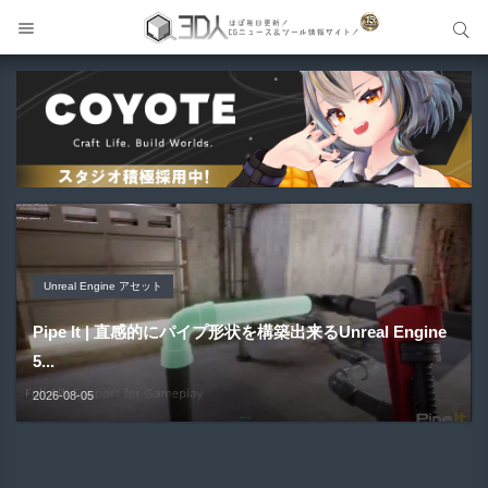
サイト内検索
サイト内検索
Unreal Engine アセット
Unreal Engine アセット
Unity 本
アセット-Asset
Blender アドオン
Pipe It | 直感的にパイプ形状を構築出来るUnreal Engine
Directive Utilities | ブループリントライブラリやエディタ
Unityエフェクトレシピブック パーツを組み合わせて作れ
SiroinoSotai | 完全無料＆CC0 で商用利用OKなVRChat
Bioform | 現役臨床医の3DCGアーティストが実際の解剖
5...
ス...
る | ktk.kum...
向け...
学に基づいて構築...
2026-08-05
2026-08-03
2026-08-03
2026-08-02
2026-08-01