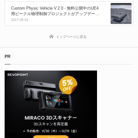
Custom Physic Vehicle V.2.0 - 無料公開中のUE4
用ビークル物理制御プロジェクトがアップデー
ト！
2017-05-01
トップページに戻る
PR