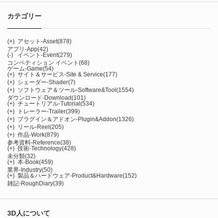
カテゴリー
(+)
アセット-Asset
(878)
アプリ-App
(42)
(-)
イベント-Event
(279)
コンペティション イベント
(68)
ゲーム-Game
(54)
(+)
サイト＆サービス-Site & Service
(177)
(+)
シェーダー-Shader
(7)
(+)
ソフトウェア＆ツール-Software&Tool
(1554)
ダウンロード-Download
(101)
(+)
チュートリアル-Tutorial
(534)
(+)
トレーラー-Trailer
(399)
(+)
プラグイン＆アドオン-Plugin&Addon
(1326)
(+)
リール-Reel
(205)
(+)
作品-Work
(879)
参考資料-Reference
(38)
(+)
技術-Technology
(428)
未分類
(32)
(+)
本-Book
(459)
業界-Industry
(50)
(+)
製品＆ハードウェア-Product&Hardware
(152)
雑記-RoughDiary
(39)
3D人について