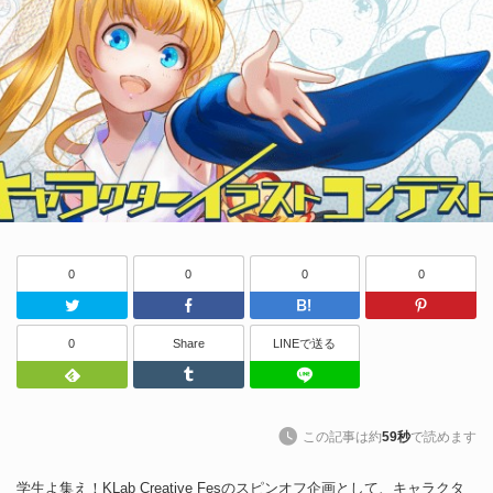
0
0
0
0
Twitter
Facebook
はてなブッ
0
Share
LINEで送る
Feedly
Tumblr
LINEで送る
この記事は約
59秒
で読めます
学生よ集え！KLab Creative Fesのスピンオフ企画として、キャラクタ