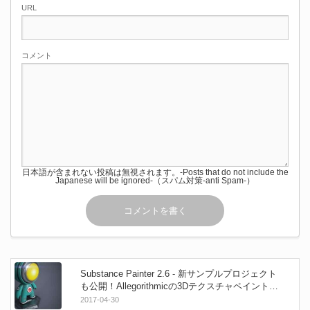
URL
コメント
日本語が含まれない投稿は無視されます。-Posts that do not include the
Japanese will be ignored-（スパム対策-anti Spam-）
Substance Painter 2.6 - 新サンプルプロジェクト
も公開！Allegorithmicの3Dテクスチャペイントソ
フトがアップデート！
2017-04-30