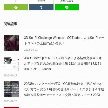
0
Share
LINEで送る
Feedly
Tumblr
LINEで送る
関連記事
3D Sci-Fi Challenge Winners - CGTraderによるSci-Fiアー
トコンペの上位作品が発表！
2014-04-03
3DCG Meetup #06 - 3DCG制作者による情報交換＆スキ
ルアップ促進の為の勉強会！第６回が近日開催！UE4！
3DC！ZB！Blender
2015-01-27
2023秋 バンクーバーVFX／CG現地体験会 - 英語ができ
ない方でも安心！6日間の現地サポート！スタジオ＆学校
体験＆現役海外アーティスト交流＆観光ツアー！2023年
8月20日まで申込受付中！2023春開催のレポートも公
2023-07-23
開！