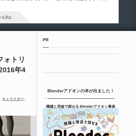
ました！
きを読む
Unreal Engine アセット
PR
irective Utilities | ブループリントライブラリ
エディタス...
フォトリ
016年4
6-08-03
real Directiveによる「Directive Utilities」はブループリントライ
ラリやエディタスクリプト API の機能不足を補うオープンソー
Blenderアドオンの本が出ました！
 Unreal Engine プラグインです。FabとGithub上で無料公開さ
ています！
キャラクター
きを読む
職種と用途で探せる Blenderアドオン事典
Unity 本
nityエフェクトレシピブック パーツを組み合