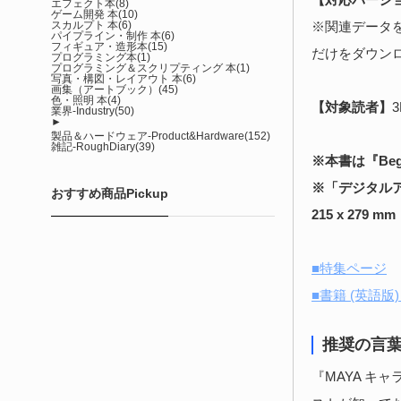
エフェクト本
(8)
ゲーム開発 本
(10)
スカルプト 本
(6)
※関連データ
パイプライン・制作 本
(6)
フィギュア・造形本
(15)
だけをダウン
プログラミング本
(1)
プログラミング＆スクリプティング 本
(1)
写真・構図・レイアウト 本
(6)
画集（アートブック）
(45)
色・照明 本
(4)
【対象読者】
業界-Industry
(50)
►
製品＆ハードウェア-Product&Hardware
(152)
雑記-RoughDiary
(39)
※本書は『Beginn
※「デジタル
おすすめ商品Pickup
215 x 279
■特集ページ
■書籍 (英語版) 
推奨の言
『MAYA 