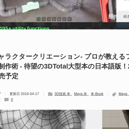
れ
続
D
や
 キャラクタークリエーション- プロが教える
作術 - 待望の3DTotal大型本の日本語版！2
202
Un
発売予定
ブ
スの
れ
7
更新日
2016-04-17
3D技術 本
Maya 本
本-Book
Maya
続
0
U