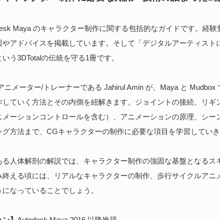
odesk Maya のキャラクター制作に関する包括的なガイドです。経
習やアドバイスを掲載しています。そして「デジタルアーティスト
いう3DTotalの伝統を守る1冊です。
メーター/トレーナーである Jahirul Amin が、Maya と Mudb
作していく方法とその内側を紐解きます。ジョイントの接続、リギ
ニメーションコントロールを含む）、アニメーションの原理、シー
ング方法まで、CGキャラクターの制作に必要な項目を学習してい
ある人体解剖の解説では、キャラクター制作の強固な基盤となるス
み終える頃には、リアルなキャラクターの制作、歩行サイクルアニ
うになっていることでしょう。
ョン】
Autodesk Maya 2016 以降推奨