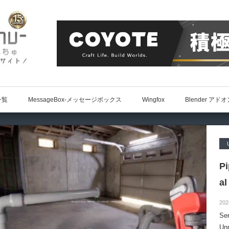
一覧
MessageBox-メッセージボックス
Wingfox
Blender アド
P
al
202
S
Un