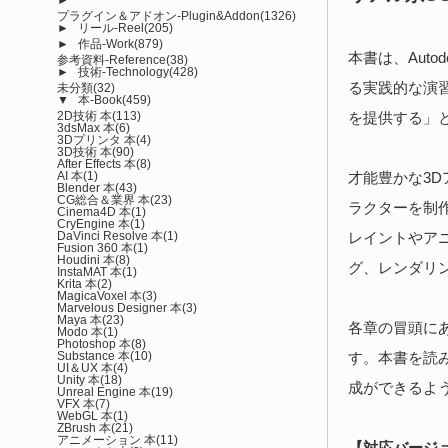
プラグイン＆アドオン-Plugin&Addon
(1326)
►
リール-Reel
(205)
►
作品-Work
(879)
本書は、Aut
参考資料-Reference
(38)
►
技術-Technology
(428)
る実践的な演
未分類
(32)
▼
本-Book
(459)
2D技術 本
(113)
を提供する」と
3dsMax 本
(6)
3Dプリンタ 本
(4)
3D技術 本
(90)
After Effects 本
(8)
AI 本
(1)
才能豊かな3Dアニ
Blender 本
(43)
CG総合＆業界 本
(23)
ラクターを制
Cinema4D 本
(1)
CryEngine 本
(1)
DaVinci Resolve 本
(1)
レイントやア
Fusion 360 本
(1)
Houdini 本
(8)
グ、レンダリ
InstaMAT 本
(1)
Krita 本
(2)
MagicaVoxel 本
(3)
Marvelous Designer 本
(3)
Maya 本
(23)
各章の冒頭に
Modo 本
(1)
Photoshop 本
(8)
Substance 本
(10)
す。本書を読
UI＆UX 本
(4)
Unity 本
(18)
成ができるよ
Unreal Engine 本
(19)
VFX 本
(7)
WebGL 本
(1)
ZBrush 本
(21)
アニメーション 本
(11)
【対応バージ