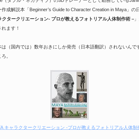
gative（ダブル・ネガティブ）の3Dトレーナーとして勤務しているJahiru
続
説本「Beginner’s Guide to Character Creation in May
ャラクタークリエーション- プロが教えるフォトリアル人体制作術 –
」
されます！
B
実
本は（国内では）数年おきにしか発売（日本語翻訳）されないんで
202
ころ。
医師
る、
Bi
続
YA キャラクタークリエーション -プロが教えるフォトリアル人体制