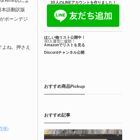
l Amin氏によ
きを読む
3D人のLINEアカウントを作りました！
a」の日本語翻訳版
Blender アドオン
がボーンデジ
ioform | 現役臨床医の3DCGアーティストが
ほしい物リスト公開中！
際の解剖学に基づいて構築...
3D人運営に援助！
Amazonでリストを見る
すよね。押さえ
Discordチャンネル公開
6-08-01
で3DアーティストのLimitless Creative（Hamza Meo氏）によ
生物学的Blenderマテリアルアセット「Bioform - Procedural
ological Materials」がリリースされました！
おすすめ商品Pickup
きを読む
おすすめ記事
作術-