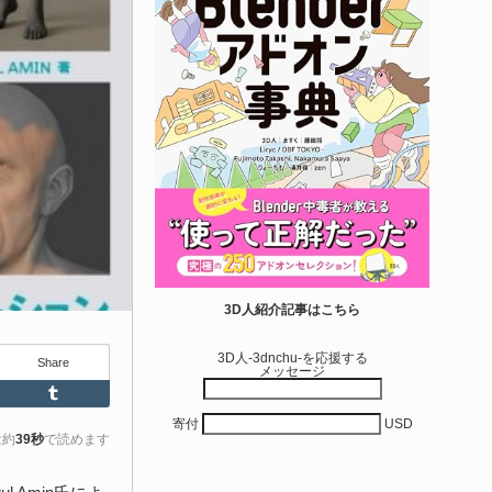
せて作れる | ktk.kum...
6-08-03
k.kumamoto氏によるUnity向けエフェクト教本「Unityエフェク
レシピブック パーツを組み合わせて作れる」が2026年7月13日
翔泳社から発売されています！
きを読む
アセット-Asset
iroinoSotai | 完全無料＆CC0 で商用利用OK
3D人紹介記事はこちら
VRChat向け...
3D人-3dnchu-を応援する
Share
メッセージ
6-08-02
Feedly
Tumblr
バターモデラーの しろいの氏（@SiroinoWorks）が以前から進
寄付
USD
共有を行っていた素体モデル「SironoSotai」をリリースしまし
は約
39秒
で読めます
！