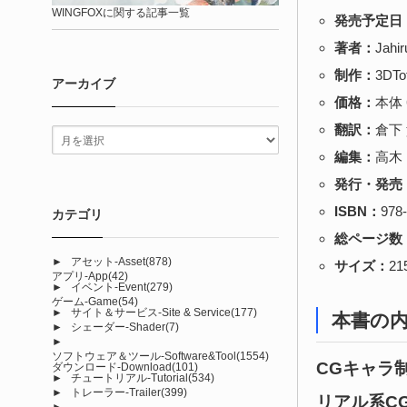
WINGFOXに関する記事一覧
発売予定日
著者：
Jah
制作：
3DTo
アーカイブ
価格：
本体 
翻訳：
倉下
編集：
高木
発行・発売
ISBN：
978-
カテゴリ
総ページ数
►
アセット-Asset
(878)
サイズ：
21
アプリ-App
(42)
►
イベント-Event
(279)
ゲーム-Game
(54)
►
サイト＆サービス-Site & Service
(177)
本書の
►
シェーダー-Shader
(7)
►
ソフトウェア＆ツール-Software&Tool
(1554)
CGキャラ
ダウンロード-Download
(101)
►
チュートリアル-Tutorial
(534)
►
トレーラー-Trailer
(399)
リアル系C
►