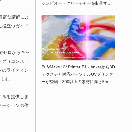
シンビオートクリーチャーを制作する7
時間のフルチュートリアルコースがYou
験豊富な講師によ
tube上で全編無償公開！
に役立つガイド
ox でゼロからキャ
ング（コンスト
EufyMake UV Printer E1 - Ankerから3D
ンのライティン
テクスチャ対応パーソナルUVプリンタ
きます。
ーが登場！300以上の素材に厚さ5mm
の3Dテクスチャをプリント可能！Kicks
キルを提供しま
tarterから購入可能！
メーションの作