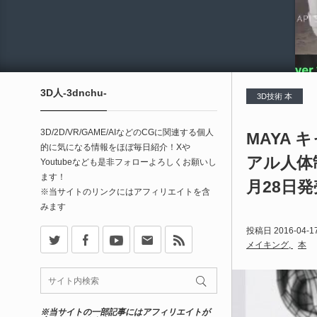
3D人-3dnchu-
3D技術 本
3D/2D/VR/GAME/AIなどのCGに関連する個人
MAYA
的に気になる情報をほぼ毎日紹介！Xや
アル人体制
Youtubeなども是非フォローよろしくお願いし
ます！
月28日
※当サイトのリンクにはアフィリエイトを含
みます
X
Facebook
Youtube
Contact
rss
投稿日
2016-04-1
メイキング
本
※当サイトの一部記事にはアフィリエイトが