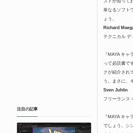
ストが知って
単なるソフト
ょう。
Richard Maeg
テクニカル ディレク
『MAYA キ
って必読書で
クが紹介され
う。まさに、
Sven Juhlin
フリーランス キャ
注目の記事
『MAYA キ
でしょう。シ