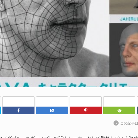
わ
202
kt
ト
に
続
S
な
202
Twitter
Facebook
はてなブックマーク
Pinterest
ア
捗
この記事
た