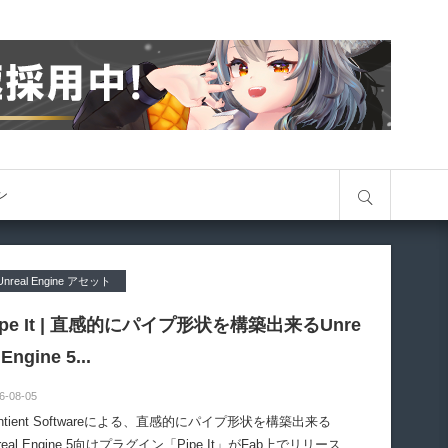
サイト内検索
オン
Unreal Engine アセット
ipe It | 直感的にパイプ形状を構築出来るUnre
 Engine 5...
6-08-05
entient Softwareによる、直感的にパイプ形状を構築出来る
real Engine 5向けプラグイン「Pipe It」がFab上でリリースさ