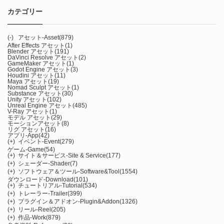
カテゴリー
(-)
アセット-Asset
(879)
After Effects アセット
(1)
Blender アセット
(191)
DaVinci Resolve アセット
(2)
GameMaker アセット
(1)
Godot Engine アセット
(3)
Houdini アセット
(11)
Maya アセット
(19)
Nomad Sculpt アセット
(1)
Substance アセット
(30)
Unity アセット
(102)
Unreal Engine アセット
(485)
V-Ray アセット
(1)
モデル アセット
(29)
モーションアセット
(8)
リグ アセット
(16)
アプリ-App
(42)
(+)
イベント-Event
(279)
ゲーム-Game
(54)
(+)
サイト＆サービス-Site & Service
(177)
(+)
シェーダー-Shader
(7)
(+)
ソフトウェア＆ツール-Software&Tool
(1554)
ダウンロード-Download
(101)
(+)
チュートリアル-Tutorial
(534)
(+)
トレーラー-Trailer
(399)
(+)
プラグイン＆アドオン-Plugin&Addon
(1326)
(+)
リール-Reel
(205)
(+)
作品-Work
(879)