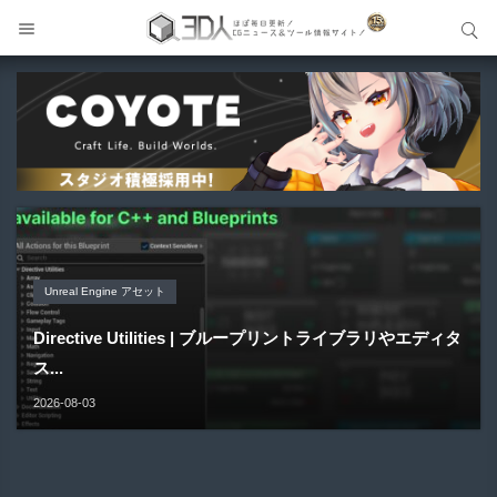
サイト内検索
サイト内検索
Unreal Engine アセット
Unreal Engine アセット
Unity 本
アセット-Asset
Unreal Engine アセット
Pipe It | 直感的にパイプ形状を構築出来るUnreal Engine
Directive Utilities | ブループリントライブラリやエディタ
Unityエフェクトレシピブック パーツを組み合わせて作れ
SiroinoSotai | 完全無料＆CC0 で商用利用OKなVRChat
Material Parameter Manager | Unreal Engi...
5...
ス...
る | ktk.kum...
向け...
2026-08-07
2026-08-05
2026-08-03
2026-08-03
2026-08-02