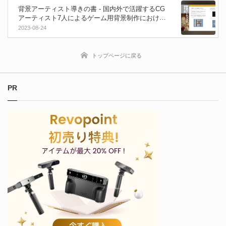
背景アーティスト導きの書 - 国内外で活躍するCG
アーティスト7人によるゲーム用背景制作における
制作フロー解説本！2023年9月10日発売！CEDEC2
2023-08-24
023では先行販売中！
トップページに戻る
PR