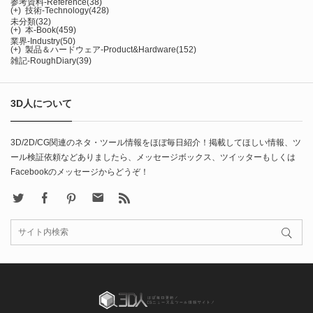
参考資料-Reference
(38)
(+)
技術-Technology
(428)
未分類
(32)
(+)
本-Book
(459)
業界-Industry
(50)
(+)
製品＆ハードウェア-Product&Hardware
(152)
雑記-RoughDiary
(39)
3D人について
3D/2D/CG関連のネタ・ツール情報をほぼ毎日紹介！掲載してほしい情報、ツ
ール検証依頼などありましたら、メッセージボックス、ツイッターもしくは
Facebookのメッセージからどうぞ！
X
Facebook
Pinterest
Contact
rss