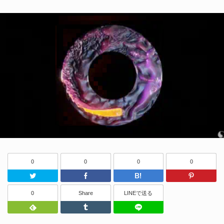
0
0
0
0
Twitter
Facebook
はてなブッ
0
Share
LINEで送る
Feedly
Tumblr
LINEで送る