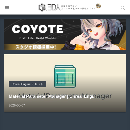
サイト内検索
サイト内検索
Unreal Engine アセット
Unreal Engine アセット
Unity 本
アセット-Asset
Unreal Engine アセット
Pipe It | 直感的にパイプ形状を構築出来るUnreal Engine
Directive Utilities | ブループリントライブラリやエディタ
Unityエフェクトレシピブック パーツを組み合わせて作れ
SiroinoSotai | 完全無料＆CC0 で商用利用OKなVRChat
Material Parameter Manager | Unreal Engi...
5...
ス...
る | ktk.kum...
向け...
2026-08-07
2026-08-05
2026-08-03
2026-08-03
2026-08-02