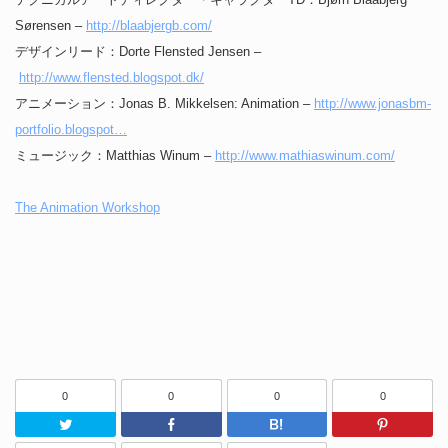
Sørensen –
http://blaabjergb.com/
デザインリード：Dorte Flensted Jensen –
http://www.flensted.blogspot.dk/
アニメーション：Jonas B. Mikkelsen: Animation –
http://www.jonasbm-
portfolio.blogspot…
ミュージック：Matthias Winum –
http://www.mathiaswinum.com/
The Animation Workshop
0
0
0
0
Twitter
Facebook
はてなブッ