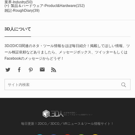
業界-Industry
(50)
(+)
製品＆ハードウェア-Product&Hardware
(152)
雑記-RoughDiary
(39)
3D人について
3D/2D/CG関連のネタ・ツール情報をほぼ毎日紹介！掲載してほしい情報、ツ
ール検証依頼などありましたら、メッセージボックス、ツイッターもしくは
Facebookのメッセージからどうぞ！
X
Facebook
Pinterest
Contact
rss
毎日更新！2DCG／3DCG／VRニュース＆ツール情報サイト！