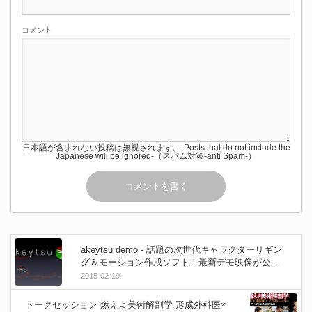
コメント
日本語が含まれない投稿は無視されます。-Posts that do not include the
Japanese will be ignored-（スパム対策-anti Spam-）
akeytsu demo - 話題の次世代キャラクターリギン
グ＆モーション作成ソフト！最新デモ映像が公
開！
2015-02-19
トークセッション 燃えよ美術解剖学 形成外科医×