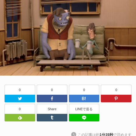
0
0
0
0
Twitter
Facebook
はてなブッ
0
Share
LINEで送る
Feedly
Tumblr
LINEで送る
この記事は約
1分39秒
で読めます