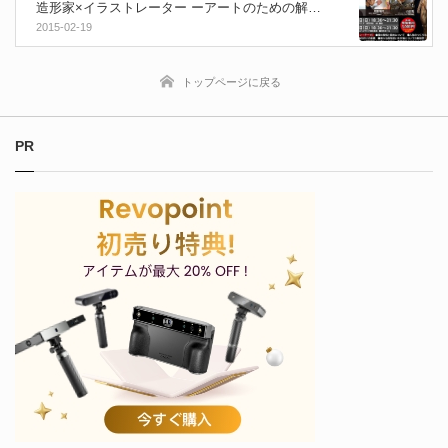
造形家×イラストレーター ーアートのための解剖
学入門ー 大阪（3月15日）東京（3月22日）開催！
2015-02-19
トップページに戻る
PR