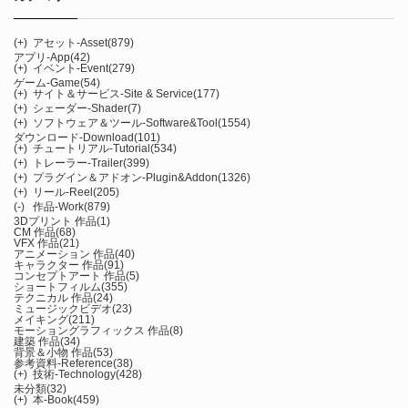
(+)
アセット-Asset
(879)
アプリ-App
(42)
(+)
イベント-Event
(279)
ゲーム-Game
(54)
(+)
サイト＆サービス-Site & Service
(177)
(+)
シェーダー-Shader
(7)
(+)
ソフトウェア＆ツール-Software&Tool
(1554)
ダウンロード-Download
(101)
(+)
チュートリアル-Tutorial
(534)
(+)
トレーラー-Trailer
(399)
(+)
プラグイン＆アドオン-Plugin&Addon
(1326)
(+)
リール-Reel
(205)
(-)
作品-Work
(879)
3Dプリント 作品
(1)
CM 作品
(68)
VFX 作品
(21)
アニメーション 作品
(40)
キャラクター 作品
(91)
コンセプトアート 作品
(5)
ショートフィルム
(355)
テクニカル 作品
(24)
ミュージックビデオ
(23)
メイキング
(211)
モーショングラフィックス 作品
(8)
建築 作品
(34)
背景＆小物 作品
(53)
参考資料-Reference
(38)
(+)
技術-Technology
(428)
未分類
(32)
(+)
本-Book
(459)