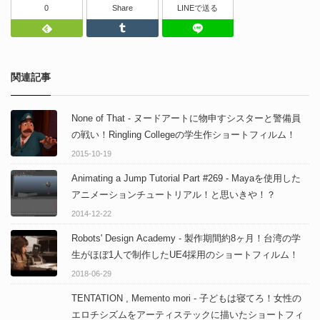
0
Share
LINEで送る
Feedly
Tumblr
LINEで送る
関連記事
None of That - ヌードアートに物申すシスターと警備員
の戦い！Ringling Collegeの学生作ショートフィルム！
2015-10-19
Animating a Jump Tutorial Part #269 - Mayaを使用した
アニメーションチュートリアル！と思いきや！？
2014-12-22
Robots' Design Academy - 製作期間約8ヶ月！台湾の学
生がほぼ1人で制作したUE4採用のショートフィルム！
2018-06-29
TENTATION , Memento mori - 子どもは寝てろ！女性の
エロチシズムをアーティステックに描いたショートフィ