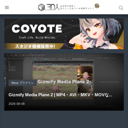
サイト内検索
サイト内検索
Blender アドオン
Unreal Engine アセット
Unreal Engine アセット
Maya プラグイン
Unreal Engine アセット
Buldozer | Blender向けリトポロジーツールセットアドオ
Pipe It | 直感的にパイプ形状を構築出来るUnreal Engine
Directive Utilities | ブループリントライブラリやエディタ
ン！
Gizmify Media Plane 2 | MP4・AVI・MKV・MOVな...
Material Parameter Manager | Unreal Engi...
5...
ス...
2026-08-09
2026-08-08
2026-08-07
2026-08-05
2026-08-03