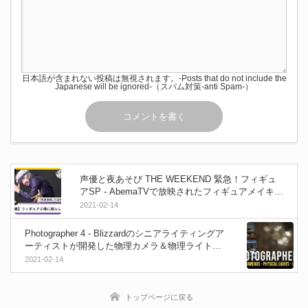
日本語が含まれない投稿は無視されます。-Posts that do not include the
Japanese will be ignored-（スパム対策-anti Spam-）
声優と夜あそび THE WEEKEND 緊急！フィギュ
アSP - AbemaTVで放映されたフィギュアメイキン
グ特集！2月14日中は無料視聴可能です！
2021-02-14
Photographer 4 - Blizzardのシニアライティングア
ーティストが開発した物理カメラ＆物理ライトで
のシーン設定が可能なBlenderアドオン！2021年新
2021-02-14
バージョンがリリース！
トップページに戻る