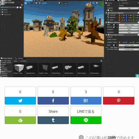
0
5
3
0
Twitter
Facebook
はてなブッ
0
Share
LINEで送る
Feedly
Tumblr
LINEで送る
この記事は約
39秒
で読めます