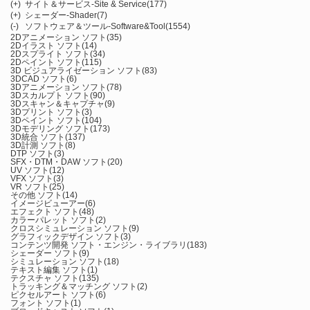
(+)
サイト＆サービス-Site & Service
(177)
(+)
シェーダー-Shader
(7)
(-)
ソフトウェア＆ツール-Software&Tool
(1554)
2Dアニメーション ソフト
(35)
2Dイラスト ソフト
(14)
2Dスプライト ソフト
(34)
2Dペイント ソフト
(115)
3D ビジュアライゼーション ソフト
(83)
3DCAD ソフト
(6)
3Dアニメーション ソフト
(78)
3Dスカルプト ソフト
(90)
3Dスキャン＆キャプチャ
(9)
3Dプリント ソフト
(3)
3Dペイント ソフト
(104)
3Dモデリング ソフト
(173)
3D統合 ソフト
(137)
3D計測 ソフト
(8)
DTP ソフト
(3)
SFX・DTM・DAW ソフト
(20)
UV ソフト
(12)
VFX ソフト
(3)
VR ソフト
(25)
その他 ソフト
(14)
イメージビューアー
(6)
エフェクト ソフト
(48)
カラーパレット ソフト
(2)
クロスシミュレーション ソフト
(9)
グラフィックデザイン ソフト
(3)
コンテンツ開発 ソフト・エンジン・ライブラリ
(183)
シェーダー ソフト
(9)
シミュレーション ソフト
(18)
テキスト編集 ソフト
(1)
テクスチャ ソフト
(135)
トラッキング＆マッチング ソフト
(2)
ピクセルアート ソフト
(6)
フォント ソフト
(1)