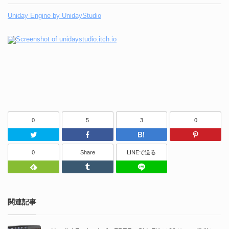
Uniday Engine by UnidayStudio
0
5
3
0
Twitter
Facebook
はてなブッ
0
Share
LINEで送る
Feedly
Tumblr
LINEで送る
関連記事