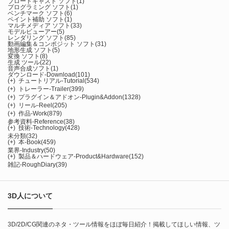
ブロードキャスト ソフト
(1)
プログラミング ソフト
(1)
ベンチマーク ソフト
(6)
ペイント補助 ソフト
(1)
マルチメディア ソフト
(33)
モデルビューアー
(5)
レンダリング ソフト
(85)
動画編集＆コンポジット ソフト
(31)
地形生成 ソフト
(5)
変換 ソフト
(8)
生成 ツール
(22)
音声合成ソフト
(1)
ダウンロード-Download
(101)
(+)
チュートリアル-Tutorial
(534)
(+)
トレーラー-Trailer
(399)
(+)
プラグイン＆アドオン-Plugin&Addon
(1328)
(+)
リール-Reel
(205)
(+)
作品-Work
(879)
参考資料-Reference
(38)
(+)
技術-Technology
(428)
未分類
(32)
(+)
本-Book
(459)
業界-Industry
(50)
(+)
製品＆ハードウェア-Product&Hardware
(152)
雑記-RoughDiary
(39)
3D人について
3D/2D/CG関連のネタ・ツール情報をほぼ毎日紹介！掲載してほしい情報、ツ