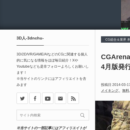
3D人-3dnchu-
CG総合＆業界 
3D/2D/VR/GAME/AIなどのCGに関連する個人
CGArena
的に気になる情報をほぼ毎日紹介！Xや
4月版発
Youtubeなども是非フォローよろしくお願いし
ます！
※当サイトのリンクにはアフィリエイトを含
みます
投稿日
2014-03-1
メイキング
無料
X
Facebook
Youtube
Contact
rss
※当サイトの一部記事にはアフィリエイトが