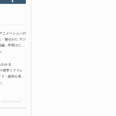
Feedly
Tumblr
 アニメーションの
た・魅せかた デジ
編 - 年明けに
動画」によるノウ
30
が来る！
らわかる
SH 標準リファレ
ド - 超初心者向
ush入門書が登場！
15
応！3Dプリントま
ー！
0 トラックバック