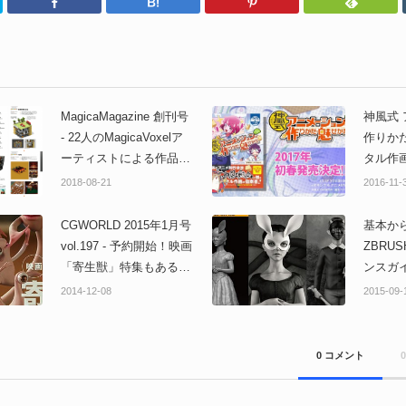
Twitter
Facebook
はてなブックマーク
Pinterest
MagicaMagazine 創刊号
神風式
- 22人のMagicaVoxelア
作りか
ーティストによる作品
タル作画
集！遂に公開！
「神風
2018-08-21
2016-11-
ハウ本
CGWORLD 2015年1月号
基本か
vol.197 - 予約開始！映画
ZBRU
「寄生獣」特集もある
ンスガイ
よ！2014年12月10日発
けZBr
2014-12-08
2015-09-
売！
4R7対
でカバ
0 コメント