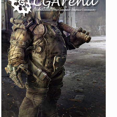
続
B
実
202
医師
る、
Bi
続