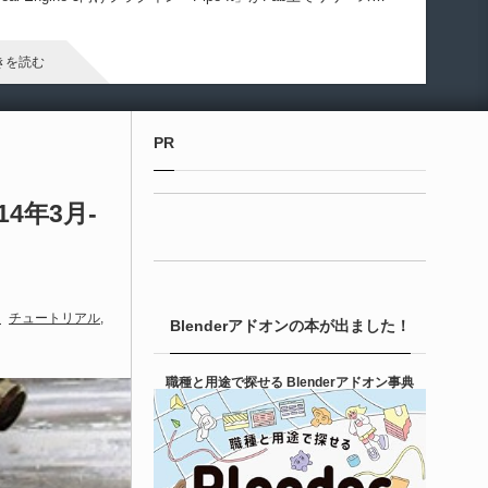
ました！
きを読む
Unreal Engine アセット
PR
irective Utilities | ブループリントライブラリ
エディタス...
014年3月-
6-08-03
real Directiveによる「Directive Utilities」はブループリントライ
ラリやエディタスクリプト API の機能不足を補うオープンソー
チュートリアル
Blenderアドオンの本が出ました！
 Unreal Engine プラグインです。FabとGithub上で無料公開さ
ています！
きを読む
職種と用途で探せる Blenderアドオン事典
Unity 本
nityエフェクトレシピブック パーツを組み合