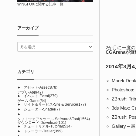
WINGFOXに関する記事一覧
アーカイブ
2か月に一度
CGArena
2014年3月
カテゴリ
Marek D
►
アセット-Asset
(878)
Photoshop
アプリ-App
(42)
►
イベント-Event
(279)
ZBrush: T
ゲーム-Game
(54)
►
サイト＆サービス-Site & Service
(177)
3ds Max: 
►
シェーダー-Shader
(7)
►
ZBrush: Po
ソフトウェア＆ツール-Software&Tool
(1554)
ダウンロード-Download
(101)
Galler
►
チュートリアル-Tutorial
(534)
►
トレーラー-Trailer
(399)
►