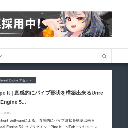
サイト内検索
オン
Unreal Engine アセット
ipe It | 直感的にパイプ形状を構築出来るUnre
 Engine 5...
6-08-05
entient Softwareによる、直感的にパイプ形状を構築出来る
real Engine 5向けプラグイン「Pipe It」がFab上でリリースさ