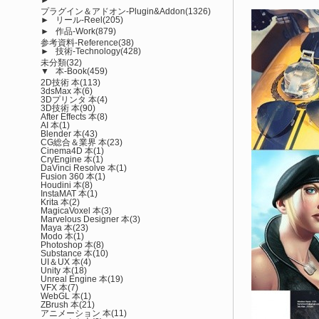
プラグイン＆アドオン-Plugin&Addon
(1326)
►
リール-Reel
(205)
►
作品-Work
(879)
参考資料-Reference
(38)
►
技術-Technology
(428)
未分類
(32)
▼
本-Book
(459)
2D技術 本
(113)
3dsMax 本
(6)
3Dプリンタ 本
(4)
3D技術 本
(90)
After Effects 本
(8)
AI 本
(1)
Blender 本
(43)
CG総合＆業界 本
(23)
Cinema4D 本
(1)
CryEngine 本
(1)
DaVinci Resolve 本
(1)
Fusion 360 本
(1)
Houdini 本
(8)
InstaMAT 本
(1)
Krita 本
(2)
MagicaVoxel 本
(3)
Marvelous Designer 本
(3)
Maya 本
(23)
Modo 本
(1)
Photoshop 本
(8)
Substance 本
(10)
UI＆UX 本
(4)
Unity 本
(18)
Unreal Engine 本
(19)
VFX 本
(7)
WebGL 本
(1)
ZBrush 本
(21)
アニメーション 本
(11)