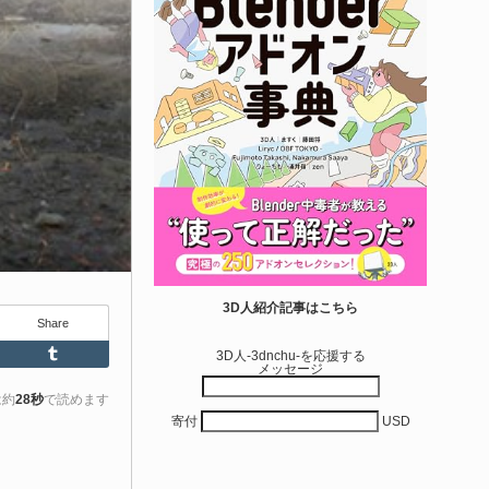
せて作れる | ktk.kum...
6-08-03
k.kumamoto氏によるUnity向けエフェクト教本「Unityエフェク
レシピブック パーツを組み合わせて作れる」が2026年7月13日
翔泳社から発売されています！
きを読む
アセット-Asset
iroinoSotai | 完全無料＆CC0 で商用利用OK
3D人紹介記事はこちら
Share
VRChat向け...
Feedly
Tumblr
3D人-3dnchu-を応援する
メッセージ
6-08-02
バターモデラーの しろいの氏（@SiroinoWorks）が以前から進
は約
28秒
で読めます
寄付
USD
共有を行っていた素体モデル「SironoSotai」をリリースしまし
！