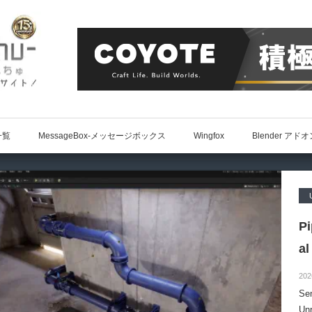
一覧
MessageBox-メッセージボックス
Wingfox
Blender アド
P
al
202
S
Un