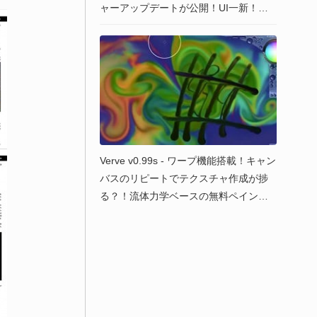
ャーアップデートが公開！UI一新！描
画ツールやGifアニメ対応！リッチテキ
ストエディタ！企業向け商用ライセン
スなどを新設！Win＆Mac＆Linux
Verve v0.99s - ワープ機能搭載！キャン
バスのリピートでテクスチャ作成が捗
る？！流体力学ベースの無料ペイント
ソフト最新バージョン！