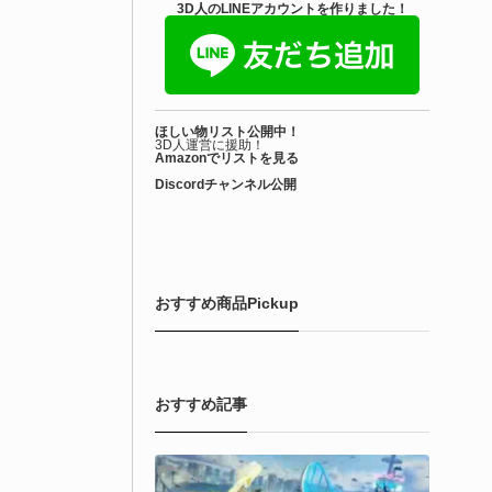
きを読む
3D人のLINEアカウントを作りました！
Blender アドオン
ioform | 現役臨床医の3DCGアーティストが
ほしい物リスト公開中！
際の解剖学に基づいて構築...
3D人運営に援助！
Amazonでリストを見る
Discordチャンネル公開
6-08-01
で3DアーティストのLimitless Creative（Hamza Meo氏）によ
生物学的Blenderマテリアルアセット「Bioform - Procedural
ological Materials」がリリースされました！
おすすめ商品Pickup
きを読む
おすすめ記事