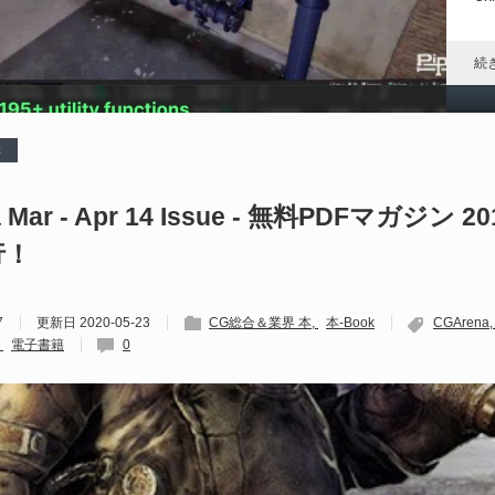
れ
続
本
D
や
 Mar - Apr 14 Issue - 無料PDFマガジン 2
行！
202
Un
ブ
7
更新日
2020-05-23
CG総合＆業界 本
本-Book
CGArena
スの
電子書籍
0
れ
続
U