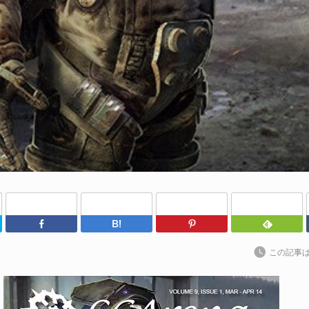
わ
202
kt
ト
に
続
S
な
Twitter
Facebook
はてなブックマーク
Pinterest
202
ア
この記事
捗
た