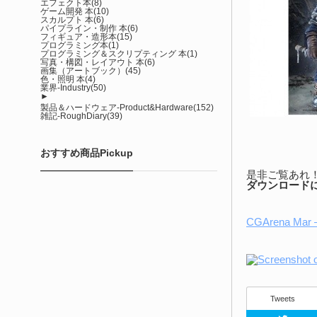
エフェクト本
(8)
ゲーム開発 本
(10)
スカルプト 本
(6)
パイプライン・制作 本
(6)
フィギュア・造形本
(15)
プログラミング本
(1)
プログラミング＆スクリプティング 本
(1)
写真・構図・レイアウト 本
(6)
画集（アートブック）
(45)
色・照明 本
(4)
業界-Industry
(50)
►
製品＆ハードウェア-Product&Hardware
(152)
雑記-RoughDiary
(39)
おすすめ商品Pickup
是非ご覧あれ
ダウンロード
CGArena Mar –
Tweets