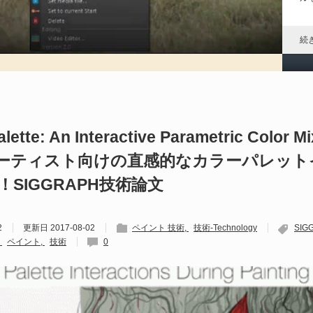
「
す
続
Ma
alette: An Interactive Parametric Color Mi
202
日
 - アーティスト向けの直感的なカラーパレッ
（@
SIGGRAPH技術論文
によ
P
ア
2
更新日
2017-08-02
ペイント 技術
技術-Technology
SIG
ル
続
ペイント
技術
0
P