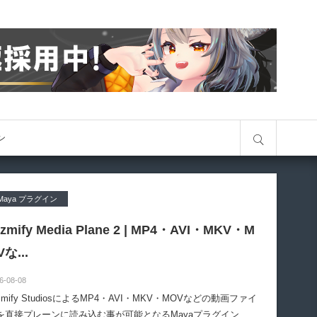
サイト内検索
オン
Maya プラグイン
izmify Media Plane 2 | MP4・AVI・MKV・M
Vな...
6-08-08
zmify StudiosによるMP4・AVI・MKV・MOVなどの動画ファイ
を直接プレーンに読み込む事が可能となるMayaプラグイン