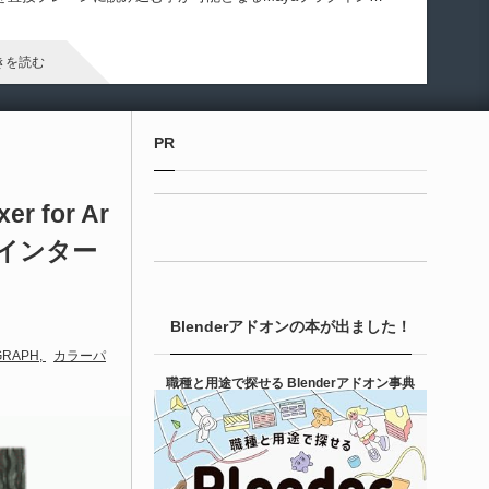
Gizmify Media Plane」のバージョン２がリリースされたようで
！
きを読む
Unreal Engine アセット
PR
terial Parameter Manager | Unreal Engi...
xer for Ar
6-08-07
本のゲーム系テクニカルアーティストのTack2氏
トインター
Tack2_3D）が展開する「Kachipochi（@kachipochi_tool）」
る、Unreal Engine向けエディタープラグイン「Material
arameter Manager」が公開されています。マテリアルやマテリ
Blenderアドオンの本が出ました！
ル関数のパラメータ管理・整理・編集を効率化するためのツー
GRAPH
カラーパ
です。
きを読む
職種と用途で探せる Blenderアドオン事典
Unreal Engine アセット
ipe It | 直感的にパイプ形状を構築出来るUnre