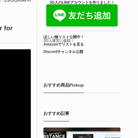
SSIGGRAPH
きを読む
3D人のLINEアカウントを作りました！
Unity 本
r for
nityエフェクトレシピブック パーツを組み合
ほしい物リスト公開中！
せて作れる | ktk.kum...
3D人運営に援助！
Amazonでリストを見る
Discordチャンネル公開
6-08-03
k.kumamoto氏によるUnity向けエフェクト教本「Unityエフェク
レシピブック パーツを組み合わせて作れる」が2026年7月13日
翔泳社から発売されています！
おすすめ商品Pickup
きを読む
おすすめ記事