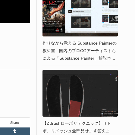
作りながら覚える Substance Painterの
教科書 - 国内のプロCGアーティストら
による「Substance Painter」解説本が2
021年2月12日に発売！PDF版もある
よ！
Share
【ZBrushローポリテクニック】リト
ポ、リメッシュ全部見せます答えま
Feedly
Tumblr