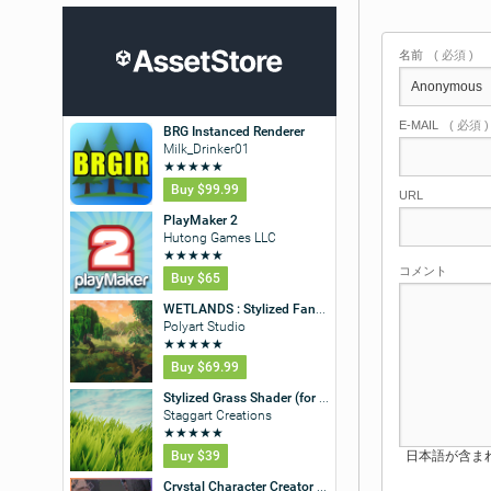
名前
( 必須 )
E-MAIL
( 必須 
URL
コメント
日本語が含まれない投