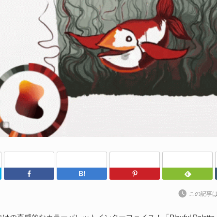
al
202
S
Un
れ
続
D
や
202
Twitter
Facebook
はてなブックマーク
Pinterest
Un
ブ
この記事
スの
れ