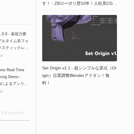
す！ - ZBローポリ歴10年！人柱系CGモ
デラーますく氏による2021年最新のリ
トポTips紹介ライブ配信！
1.0.0 - 表現力豊
アルタイム非フォ
リスティックレン
グフレームワー
14
yaプラグイン公
Set Origin v1.1 - 超シンプルな原点（Or
ープンソース！
ions Real-Time
igin）位置調整Blenderアドオン！無
cing Demo -
料！
Labによるアンリア
ジン上で動作して
22
アルタイム反射デ
！
0 トラックバック