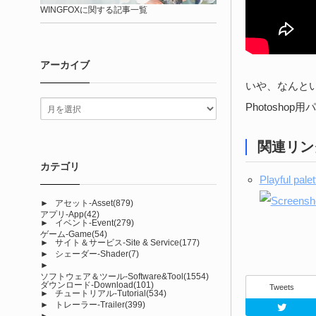
WINGFOXに関する記事一覧
アーカイブ
いや、なんと
Photosh
関連リン
カテゴリ
Playful palet
►
アセット-Asset
(879)
アプリ-App
(42)
►
イベント-Event
(279)
ゲーム-Game
(54)
►
サイト＆サービス-Site & Service
(177)
►
シェーダー-Shader
(7)
►
ソフトウェア＆ツール-Software&Tool
(1554)
ダウンロード-Download
(101)
Tweets
►
チュートリアル-Tutorial
(534)
►
トレーラー-Trailer
(399)
►