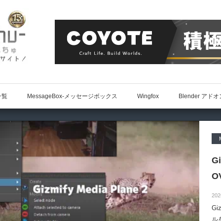
一覧
MessageBox-メッセージボックス
Wingfox
Blender アド
G
O
202
Gi
ル