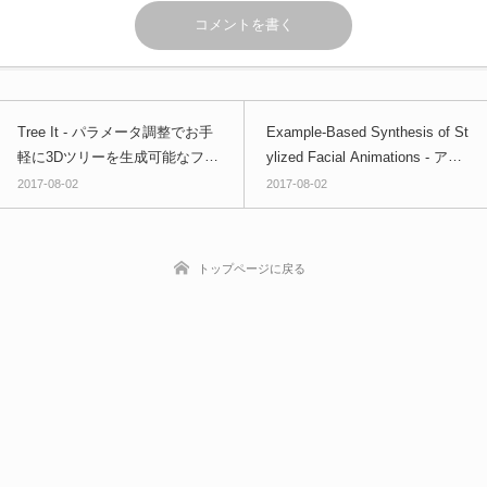
Tree It - パラメータ調整でお手
Example-Based Synthesis of St
軽に3Dツリーを生成可能なフリ
ylized Facial Animations - アー
ーソフト！Windows
ティスティックな顔イラストを
2017-08-02
2017-08-02
フェイシャルキャプチャ元へ適
用する技術！SIGGRAPH論文
トップページに戻る