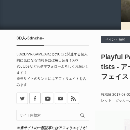
3D人-3dnchu-
ペイント 技術
3D/2D/VR/GAME/AIなどのCGに関連する個人
Playful P
的に気になる情報をほぼ毎日紹介！Xや
tists
Youtubeなども是非フォローよろしくお願いし
ます！
フェイス！
※当サイトのリンクにはアフィリエイトを含
みます
X
Facebook
Youtube
Contact
rss
投稿日
2017-08-0
レット
ピッカー
※当サイトの一部記事にはアフィリエイトが