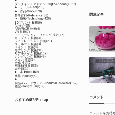
プラグイン＆アドオン-Plugin&Addon
(1327)
►
リール-Reel
(205)
►
作品-Work
(879)
関連記事
参考資料-Reference
(38)
▼
技術-Technology
(428)
3Dプリント 技術
(6)
AI 技術
(95)
AR/VR/XR 技術
(4)
VR 技術
(7)
アニメーション・リギング 技術
(47)
キャプチャ 技術
(31)
シミュレーション 技術
(21)
スカルプト 技術
(3)
ペイント 技術
(8)
モデリング 技術
(31)
リアルタイム 技術
(119)
レンダリング 技術
(48)
入出力 技術
(3)
合成 技術
(5)
画像補間 技術
(5)
未分類
(32)
►
本-Book
(459)
業界-Industry
(50)
►
製品＆ハードウェア-Product&Hardware
(152)
雑記-RoughDiary
(39)
コメント
おすすめ商品Pickup
コメントをお待