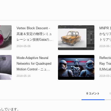
Vertex Block Descent -
MNPR 
高速＆安定の物理シミュ
かなリ
レーション技術Gaiaの次
トリア
世代アップデート技術の
ダリン
2024-05-06
2018-06-
プロジェクトページと動
ク！Ma
画が公開！SIGGRAPH
開！オ
Mode-Adaptive Neural
Reflect
2024技術論文！
Networks for Quadruped
Ray Tra
Motion Control - ニュー
ILMx
ラルネットを用いた4足
ルエン
2018-05-16
2018-03-
歩行キャラの制御技術！
いるリ
ぬるぬる気持ち良い！
モ映像
0 コメント
ちしています。