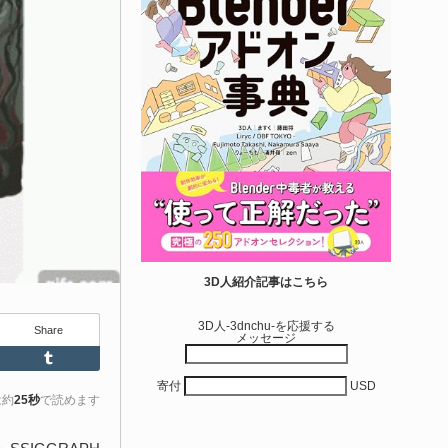
 Engine 5...
6-08-05
entient Softwareによる、直感的にパイプ形状を構築出来る
real Engine 5向けプラグイン「Pipe It」がFab上でリリースさ
ました！
きを読む
Unreal Engine アセット
irective Utilities | ブループリントライブラリ
3D人紹介記事はこちら
エディタス...
3D人-3dnchu-を応援する
Share
メッセージ
6-08-03
Feedly
Tumblr
real Directiveによる「Directive Utilities」はブループリントライ
寄付
USD
ラリやエディタスクリプト API の機能不足を補うオープンソー
は約
25秒
で読めます
 Unreal Engine プラグインです。FabとGithub上で無料公開さ
ています！