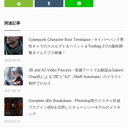
Feedly
Tumblr
LINEで送る
関連記事
Cyberpunk Character Bust Timelapse - サイバーパンク男
性キャラのスカルプト＆ペイント＆Toolbag 2での最終調
整タイムラプス映像！
2014-08-03
2B and A2 Video Process - 美麗アートでお馴染みSakimi
Chan氏による"2B"と"A2"（NieR Automata）のイラスト
制作プロセス
2017-09-25
Complete dDo Breakdown - Photohop用テクスチャ作成
プラグインdDoを活用したチェーンソーモデルのメイキ
ング
2013-02-27