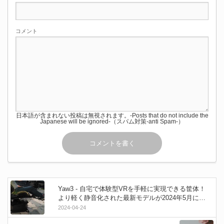
コメント
日本語が含まれない投稿は無視されます。-Posts that do not include the
Japanese will be ignored-（スパム対策-anti Spam-）
Yaw3 - 自宅で体験型VRを手軽に実現できる筐体！
より軽く静音化された最新モデルが2024年5月に発
売予定！予約注文開始！
2024-04-24