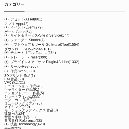
カテゴリー
(+)
アセット-Asset
(881)
アプリ-App
(42)
(+)
イベント-Event
(279)
ゲーム-Game
(54)
(+)
サイト＆サービス-Site & Service
(177)
(+)
シェーダー-Shader
(7)
(+)
ソフトウェア＆ツール-Software&Tool
(1554)
ダウンロード-Download
(101)
(+)
チュートリアル-Tutorial
(534)
(+)
トレーラー-Trailer
(399)
(+)
プラグイン＆アドオン-Plugin&Addon
(1332)
(+)
リール-Reel
(205)
(-)
作品-Work
(880)
3Dプリント 作品
(1)
CM 作品
(68)
VFX 作品
(21)
アニメーション 作品
(40)
キャラクター 作品
(91)
コンセプトアート 作品
(5)
ショートフィルム
(355)
テクニカル 作品
(24)
ミュージックビデオ
(23)
メイキング
(212)
モーショングラフィックス 作品
(8)
建築 作品
(34)
背景＆小物 作品
(53)
参考資料-Reference
(38)
(+)
技術-Technology
(428)
未分類
(32)