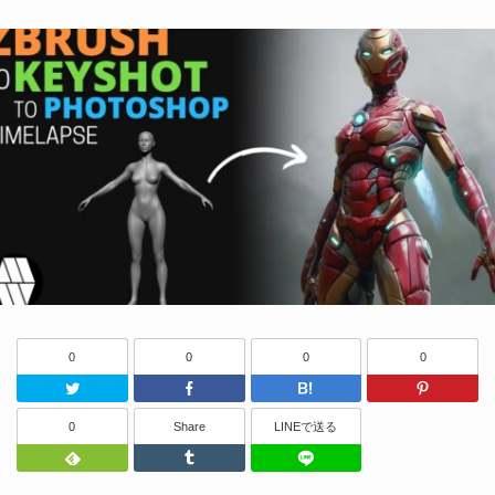
0
0
0
0
Twitter
Facebook
はてなブッ
0
Share
LINEで送る
Feedly
Tumblr
LINEで送る