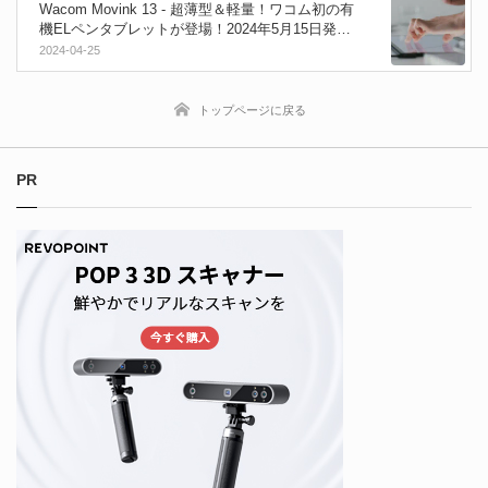
Wacom Movink 13 - 超薄型＆軽量！ワコム初の有
機ELペンタブレットが登場！2024年5月15日発
売！
2024-04-25
トップページに戻る
PR