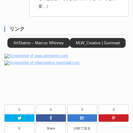
変…）
リンク
ArtStation – Marcus Whinney
MLW_Creative | Gumroad
0
0
0
0
Twitter
Facebook
はてなブッ
0
Share
LINEで送る