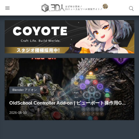
サイト内検索
サイト内検索
Blender アドオン
製品＆ハードウェア-Product&Hardware
Unity アセット
Unity アセット
Blender アドオン
Atlas2Mesh | テクスチャアトラス内のアルファ形状を自
QIDI Plus5 | 320mm角の大型造形＆65℃チャンバー加熱
NonToon - lilToon開発者による新たなキャラクター向け
MingToon | 影・逆光・深度表現にこだわったVRChat＆
OldSchool Controller Add-on | ビューポート操作用G...
動検出＆シルエッ...
に対応した...
シェーダー！...
Warudo向...
2026-08-10
2026-08-10
2026-08-10
2026-08-09
2026-08-09