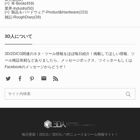
(+)
本-Book
(459)
業界-Industry
(50)
(+)
製品＆ハードウェア-Product&Hardware
(153)
雑記-RoughDiary
(39)
3D人について
3D/2D/CG関連のネタ・ツール情報をほぼ毎日紹介！掲載してほしい情報、ツ
ール検証依頼などありましたら、メッセージボックス、ツイッターもしくは
Facebookのメッセージからどうぞ！
X
Facebook
Pinterest
Contact
rss
毎日更新！2DCG／3DCG／VRニュース＆ツール情報サイト！