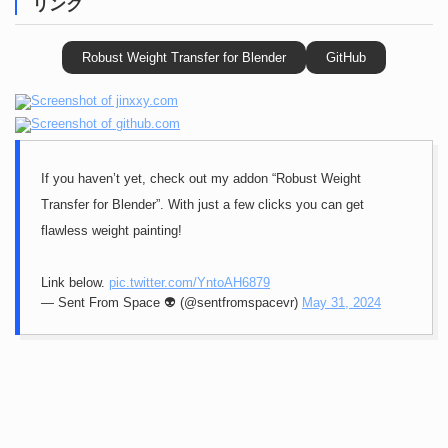
リンク
Robust Weight Transfer for Blender
GitHub
If you haven’t yet, check out my addon “Robust Weight
Transfer for Blender”. With just a few clicks you can get
flawless weight painting!
Link below.
pic.twitter.com/YntoAH6879
— Sent From Space 👽 (@sentfromspacevr)
May 31, 2024