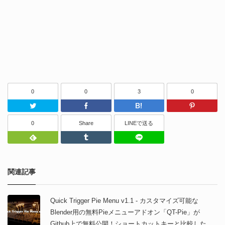
0
0
3
0
Twitter
Facebook
はてなブッ
0
Share
LINEで送る
Feedly
Tumblr
LINEで送る
関連記事
Quick Trigger Pie Menu v1.1 - カスタマイズ可能な
Blender用の無料Pieメニューアドオン「QT-Pie」が
Github上で無料公開！ショートカットキーと比較した遅