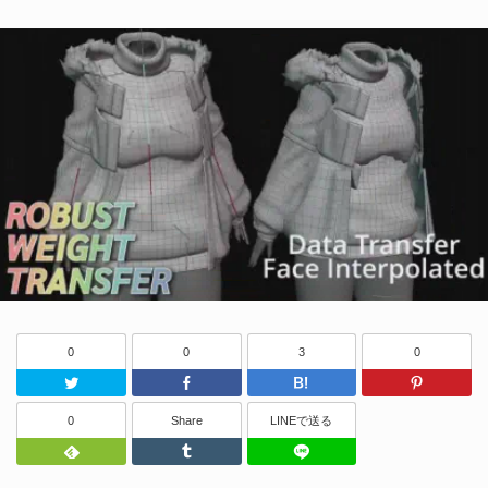
0
0
3
0
Twitter
Facebook
はてなブッ
0
Share
LINEで送る
Feedly
Tumblr
LINEで送る