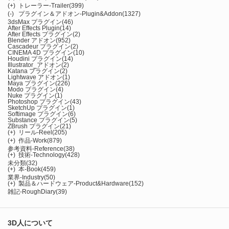
(+)
トレーラー-Trailer
(399)
(-)
プラグイン＆アドオン-Plugin&Addon
(1327)
3dsMax プラグイン
(46)
After Effects Plugin
(14)
After Effects プラグイン
(2)
Blender アドオン
(952)
Cascadeur プラグイン
(2)
CINEMA 4D プラグイン
(10)
Houdini プラグイン
(14)
Illustrator_アドオン
(2)
Katana プラグイン
(2)
Lightwave アドオン
(1)
Maya プラグイン
(226)
Modo プラグイン
(4)
Nuke プラグイン
(1)
Photoshop プラグイン
(43)
SketchUp プラグイン
(1)
Softimage プラグイン
(6)
Substance プラグイン
(5)
ZBrush プラグイン
(21)
(+)
リール-Reel
(205)
(+)
作品-Work
(879)
参考資料-Reference
(38)
(+)
技術-Technology
(428)
未分類
(32)
(+)
本-Book
(459)
業界-Industry
(50)
(+)
製品＆ハードウェア-Product&Hardware
(152)
雑記-RoughDiary
(39)
3D人について