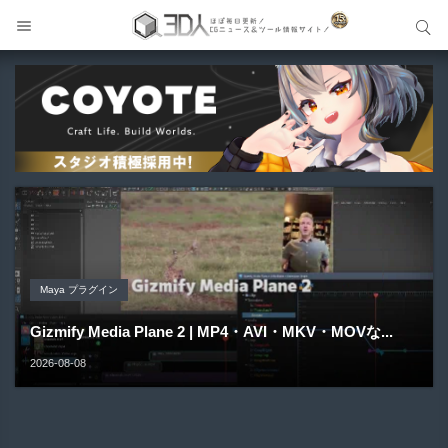
サイト内検索
サイト内検索
Unreal Engine アセット
Unreal Engine アセット
Unity 本
Maya プラグイン
Unreal Engine アセット
Pipe It | 直感的にパイプ形状を構築出来るUnreal Engine
Directive Utilities | ブループリントライブラリやエディタ
Unityエフェクトレシピブック パーツを組み合わせて作れ
Gizmify Media Plane 2 | MP4・AVI・MKV・MOVな...
Material Parameter Manager | Unreal Engi...
5...
ス...
る | ktk.kum...
2026-08-08
2026-08-07
2026-08-05
2026-08-03
2026-08-03