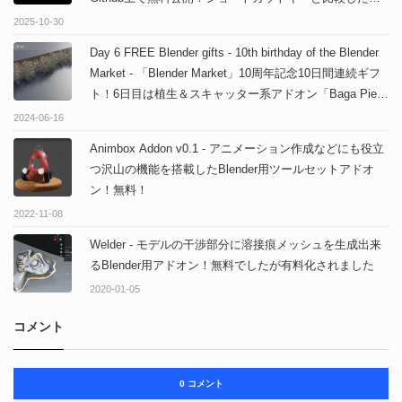
延差解説動画にも注目！
2025-10-30
Day 6 FREE Blender gifts - 10th birthday of the Blender
Market - 「Blender Market」10周年記念10日間連続ギフ
ト！6日目は植生＆スキャッター系アドオン「Baga Pie」
の20アセット付き特別プランを1日限定無料配布！
2024-06-16
Animbox Addon v0.1 - アニメーション作成などにも役立
つ沢山の機能を搭載したBlender用ツールセットアドオ
ン！無料！
2022-11-08
Welder - モデルの干渉部分に溶接痕メッシュを生成出来
るBlender用アドオン！無料でしたが有料化されました
2020-01-05
コメント
0 コメント