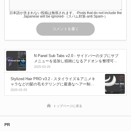
日本語が含まれない投稿は無視されます。-Posts that do not include the
Japanese will be ignored-（スパム対策-anti Spam-）
N Panel Sub Tabs v2.0 - サイドバーのタブにサブ
メニューを追加し煩雑になるアドオンを整理可能
なBlenderアドオン！
2025-03-29
Stylized Hair PRO v3.2 - スタイライズ＆アニメキ
ャラなどの髪の毛モデリングに最適なヘアー制作
補助Blenderアドオン！房を自由に制御！三編み＆
2025-03-29
結び目＆カールをお手軽実現！
トップページに戻る
PR