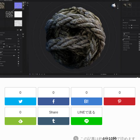
0
0
0
0
Twitter
Facebook
はてなブッ
0
Share
LINEで送る
Feedly
Tumblr
LINEで送る
この記事は約
4分10秒
で読めます