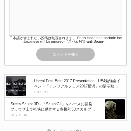
日本語が含まれない投稿は無視されます。-Posts that do not include the
Japanese will be ignored-（スパム対策-anti Spam-）
Unreal Fest East 2017 Presentation - UE4勉強会イ
ベント「アンリアルフェス2017横浜」の講演映像
が公開！
2017-10-12
Strata Sculpt 3D - 「SculptGL」をベースに開発！
ブラウザ上で軽快に動作する多機能3Dスカルプト
ソフト！
2017-10-16