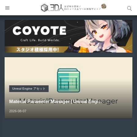
サイト内検索
サイト内検索
Unreal Engine アセット
Unreal Engine アセット
Unity 本
Maya プラグイン
Unreal Engine アセット
Pipe It | 直感的にパイプ形状を構築出来るUnreal Engine
Directive Utilities | ブループリントライブラリやエディタ
Unityエフェクトレシピブック パーツを組み合わせて作れ
Gizmify Media Plane 2 | MP4・AVI・MKV・MOVな...
Material Parameter Manager | Unreal Engi...
5...
ス...
る | ktk.kum...
2026-08-08
2026-08-07
2026-08-05
2026-08-03
2026-08-03