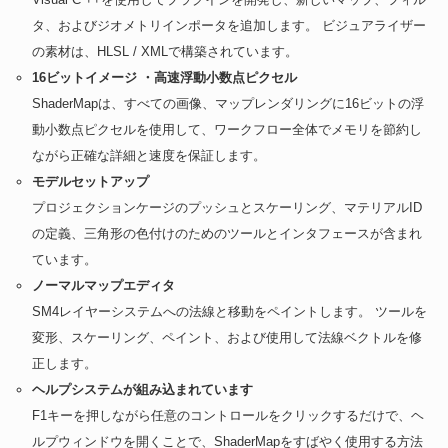
タ、およびジオメトリインポータを追加します。 ビジュアライザー
の素材は、HLSL / XMLで構築されています。
16ビットイメージ ・高速浮動小数点ピクセル
ShaderMapは、すべての画像、マップレンダリングに16ビットの浮
動小数点ピクセルを使用して、ワークフロー全体でメモリを節約し
ながら正確な詳細と速度を保証します。
モデルセットアップ
プロジェクションケージのプッシュとスケーリング、マテリアルID
の定義、三角形の色付けのためのツールとインタフェースが含まれ
ています。
ノーマルマップエディタ
SM4レイヤーシステムへの法線と移動をペイントします。 ツールを
変形、スケーリング、ペイント、および使用して法線ベクトルを修
正します。
ヘルプシステムが組み込まれています
F1キーを押しながら任意のコントロールをクリックするだけで、ヘ
ルプウィンドウを開くことで、ShaderMapをすばやく使用する方法