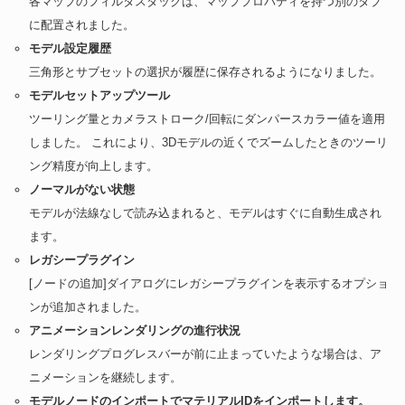
各マップのフィルタスタックは、マッププロパティを持つ別のタブ
に配置されました。
モデル設定履歴
三角形とサブセットの選択が履歴に保存されるようになりました。
モデルセットアップツール
ツーリング量とカメラストローク/回転にダンパースカラー値を適用
しました。 これにより、3Dモデルの近くでズームしたときのツーリ
ング精度が向上します。
ノーマルがない状態
モデルが法線なしで読み込まれると、モデルはすぐに自動生成され
ます。
レガシープラグイン
[ノードの追加]ダイアログにレガシープラグインを表示するオプショ
ンが追加されました。
アニメーションレンダリングの進行状況
レンダリングプログレスバーが前に止まっていたような場合は、ア
ニメーションを継続します。
モデルノードのインポートでマテリアルIDをインポートします。