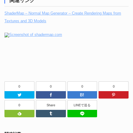
関連リンク
ShaderMap – Normal Map Generator – Create Rendering Maps from
Textures and 3D Models
0
0
0
0
Twitter
Facebook
はてなブッ
0
Share
LINEで送る
Feedly
Tumblr
LINEで送る