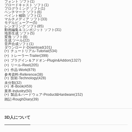
フォント ソフト
(1)
ブロードキャスト ソフト
(1)
プログラミング ソフト
(1)
ベンチマーク ソフト
(6)
ペイント補助 ソフト
(1)
マルチメディア ソフト
(33)
モデルビューアー
(5)
レンダリング ソフト
(85)
動画編集＆コンポジット ソフト
(31)
地形生成 ソフト
(5)
変換 ソフト
(8)
生成 ツール
(22)
音声合成ソフト
(1)
ダウンロード-Download
(101)
(+)
チュートリアル-Tutorial
(534)
(+)
トレーラー-Trailer
(399)
(+)
プラグイン＆アドオン-Plugin&Addon
(1327)
(+)
リール-Reel
(205)
(+)
作品-Work
(879)
参考資料-Reference
(38)
(+)
技術-Technology
(428)
未分類
(32)
(+)
本-Book
(459)
業界-Industry
(50)
(+)
製品＆ハードウェア-Product&Hardware
(152)
雑記-RoughDiary
(39)
3D人について