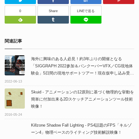
Twitter
Facebook
はてなブッ
0
Share
LINEで送る
Feedly
Tumblr
LINEで送る
関連記事
海外に興味のある人必見！約3年ぶりの開催となる
「SIGGRAPH 2022参加＆バンクーバーVFX／CG現地体
験会」5日間の現地サポートツアー！現在仮申し込み受付
中！
2022-06-13
Skuid - アニメーションの12原則に基づく物理的な挙動を
簡単に付加出来る2Dスケッチアニメーションツール技術
映像！
2016-05-24
Killzone Shadow Fall Lighting - PS4話題のFPS「キルゾ
ーン4」物理ベースのライティング技術解説映像！