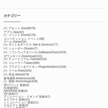
カテゴリー
(+)
アセット-Asset
(878)
アプリ-App
(42)
(-)
イベント-Event
(279)
コンペティション イベント
(68)
ゲーム-Game
(54)
(+)
サイト＆サービス-Site & Service
(177)
(+)
シェーダー-Shader
(7)
(+)
ソフトウェア＆ツール-Software&Tool
(1554)
ダウンロード-Download
(101)
(+)
チュートリアル-Tutorial
(534)
(+)
トレーラー-Trailer
(399)
(+)
プラグイン＆アドオン-Plugin&Addon
(1326)
(+)
リール-Reel
(205)
(+)
作品-Work
(879)
参考資料-Reference
(38)
(-)
技術-Technology
(428)
3Dプリント 技術
(6)
AI 技術
(95)
AR/VR/XR 技術
(4)
VR 技術
(7)
アニメーション・リギング 技術
(47)
キャプチャ 技術
(31)
シミュレーション 技術
(21)
スカルプト 技術
(3)