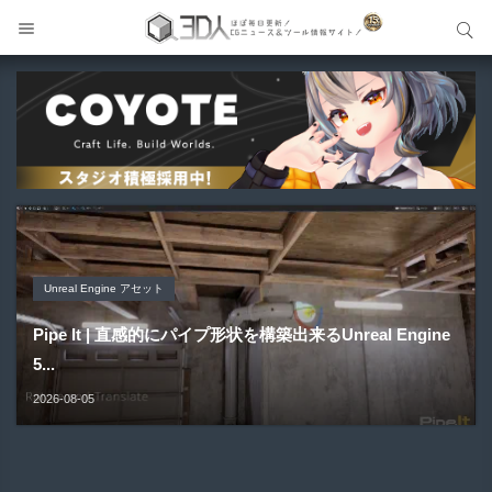
サイト内検索
サイト内検索
Unreal Engine アセット
Unreal Engine アセット
Unity 本
アセット-Asset
Blender アドオン
Pipe It | 直感的にパイプ形状を構築出来るUnreal Engine
Directive Utilities | ブループリントライブラリやエディタ
Unityエフェクトレシピブック パーツを組み合わせて作れ
SiroinoSotai | 完全無料＆CC0 で商用利用OKなVRChat
Bioform | 現役臨床医の3DCGアーティストが実際の解剖
5...
ス...
る | ktk.kum...
向け...
学に基づいて構築...
2026-08-05
2026-08-03
2026-08-03
2026-08-02
2026-08-01