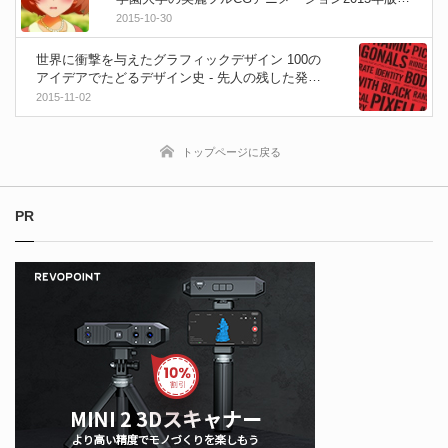
VCMメイキング！
2015-10-30
世界に衝撃を与えたグラフィックデザイン 100の
アイデアでたどるデザイン史 - 先人の残した発想
を学ぶの最適な書籍がボーンデジタルから登場！
2015-11-02
トップページに戻る
PR