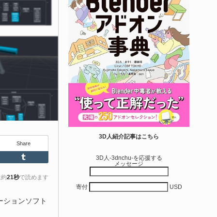
エディタス...
6-08-03
real Directiveによる「Directive Utilities」はブループリントライ
ラリやエディタスクリプト API の機能不足を補うオープンソー
 Unreal Engine プラグインです。FabとGithub上で無料公開さ
ています！
きを読む
Unity 本
nityエフェクトレシピブック パーツを組み合
3D人紹介記事はこちら
Share
せて作れる | ktk.kum...
Feedly
Tumblr
3D人-3dnchu-を応援する
メッセージ
6-08-03
k.kumamoto氏によるUnity向けエフェクト教本「Unityエフェク
は約
21秒
で読めます
寄付
USD
レシピブック パーツを組み合わせて作れる」が2026年7月13日
翔泳社から発売されています！
メーションソフト