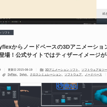
P
ア
ル
続
ン ソフト
P
al
 - Syflexからノードベースの3Dアニメーシ
登場！公式サイトではティザーイメージが
202
S
Un
9
更新日
2015-08-19
3Dアニメーション ソフト
ソフトウェア＆ツー
れ
SyFlex
Sylyn
クロスシミュレーション
ソフトウェア
ノードベース
続
D