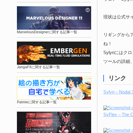
現状は公式サ
MarvelousDesignerに関する記事一覧
リギングから
ね！
Sylynには
ツールの詳細
JangaFXに関する記事一覧
リンク
Sylyn – Nodal 
Palmieに関する記事一覧
SyFlex – The C