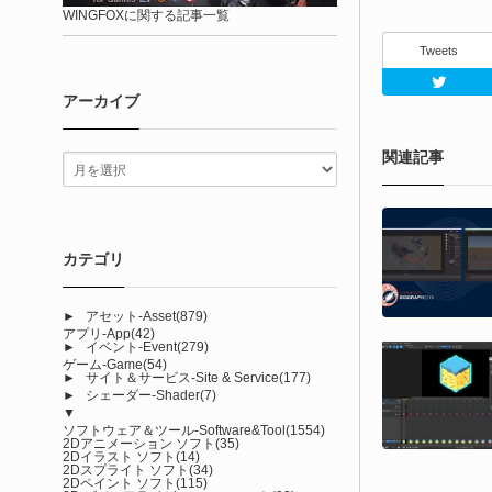
WINGFOXに関する記事一覧
Tweets
アーカイブ
関連記事
カテゴリ
►
アセット-Asset
(879)
アプリ-App
(42)
►
イベント-Event
(279)
ゲーム-Game
(54)
►
サイト＆サービス-Site & Service
(177)
►
シェーダー-Shader
(7)
▼
ソフトウェア＆ツール-Software&Tool
(1554)
2Dアニメーション ソフト
(35)
2Dイラスト ソフト
(14)
2Dスプライト ソフト
(34)
2Dペイント ソフト
(115)