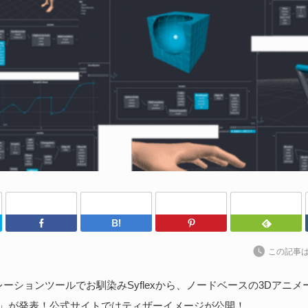
や
202
Un
ブ
スの
れ
続
U
わ
Twitter
Facebook
はてなブックマーク
Pinterest
202
kt
この記事
ト
に
ーションツールでお馴染みSyflexから、ノードベースの3Dアニ
yn」が発表！公式サイトではティザーイメージが公開！