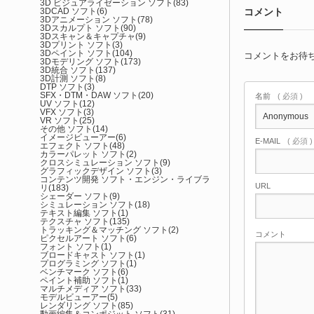
3D ビジュアライゼーション ソフト
(83)
3DCAD ソフト
(6)
コメント
3Dアニメーション ソフト
(78)
3Dスカルプト ソフト
(90)
3Dスキャン＆キャプチャ
(9)
3Dプリント ソフト
(3)
3Dペイント ソフト
(104)
コメントをお待
3Dモデリング ソフト
(173)
3D統合 ソフト
(137)
3D計測 ソフト
(8)
DTP ソフト
(3)
SFX・DTM・DAW ソフト
(20)
名前
( 必須 )
UV ソフト
(12)
VFX ソフト
(3)
VR ソフト
(25)
その他 ソフト
(14)
イメージビューアー
(6)
E-MAIL
( 必須 
エフェクト ソフト
(48)
カラーパレット ソフト
(2)
クロスシミュレーション ソフト
(9)
グラフィックデザイン ソフト
(3)
コンテンツ開発 ソフト・エンジン・ライブラ
URL
リ
(183)
シェーダー ソフト
(9)
シミュレーション ソフト
(18)
テキスト編集 ソフト
(1)
テクスチャ ソフト
(135)
トラッキング＆マッチング ソフト
(2)
コメント
ピクセルアート ソフト
(6)
フォント ソフト
(1)
ブロードキャスト ソフト
(1)
プログラミング ソフト
(1)
ベンチマーク ソフト
(6)
ペイント補助 ソフト
(1)
マルチメディア ソフト
(33)
モデルビューアー
(5)
レンダリング ソフト
(85)
動画編集＆コンポジット ソフト
(31)