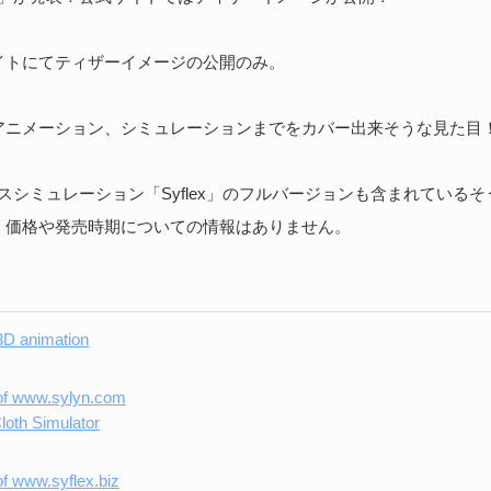
続
イトにてティザーイメージの公開のみ。
S
アニメーション、シミュレーションまでをカバー出来そうな見た目
な
202
クロスシミュレーション「Syflex」のフルバージョンも含まれている
ア
、価格や発売時期についての情報はありません。
捗
た
続
3D animation
loth Simulator