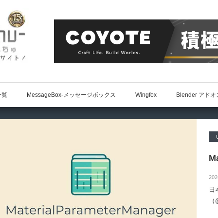
一覧
MessageBox-メッセージボックス
Wingfox
Blender アド
Ma
202
日
（@
によ