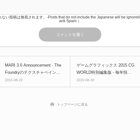
稿は無視されます。-Posts that do not include the Japanese will be igno
anti Spam-）
MARI 3.0 Announcement - The
ゲームグラフィックス 2015 CG
Foundryのテクスチャペイント
WORLD特別編集版 - 毎年恒例
ソフトウェア新バージョン！SI
ゲームグラフィックメイキング
2015-08-19
2015-08-20
GGRAPH 2015でのデモ映像が
本！予約受付開始！
公開！
トップページに戻る