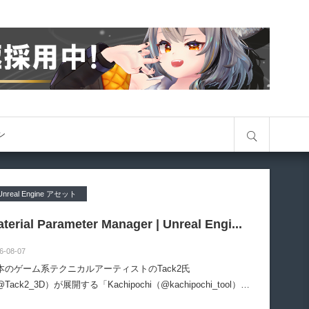
サイト内検索
オン
Unreal Engine アセット
terial Parameter Manager | Unreal Engi...
6-08-07
本のゲーム系テクニカルアーティストのTack2氏
Tack2_3D）が展開する「Kachipochi（@kachipochi_tool）」
る、Unreal Engine向けエディタープラグイン「Material