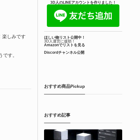
きを読む
3D人のLINEアカウントを作りました！
アセット-Asset
iroinoSotai | 完全無料＆CC0 で商用利用OK
！楽しみです
ほしい物リスト公開中！
VRChat向け...
3D人運営に援助！
Amazonでリストを見る
Discordチャンネル公開
6-08-02
そうです。
バターモデラーの しろいの氏（@SiroinoWorks）が以前から進
共有を行っていた素体モデル「SironoSotai」をリリースしまし
！
おすすめ商品Pickup
きを読む
おすすめ記事