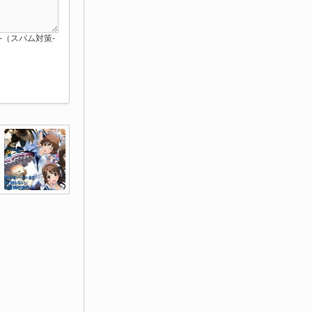
red-（スパム対策-