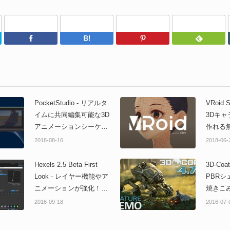
Twitter
Facebook
はてなブックマーク
Pinterest
PocketStudio - リアルタ
VRoid S
イムに共同編集可能な3D
3Dキ
アニメーションシーケン
作れる
ス制作ツール！
表！
2018-08-16
2018-06-
SIGGRAPH 2018 Rial-
Time Live! でお披露目！
Hexels 2.5 Beta First
3D-Coat
Look - レイヤー機能やア
PBR
ニメーションが強化！特
焼きこ
殊グリッドの2Dペイント
スカル
2016-09-18
2016-07-
ソフトウェア新機能映
フトウ
像！
ン！