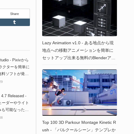
Share
Feedly
Tumblr
Lazy Animation v1.0 - ある地点から現
地点への移動アニメーションを簡単に
セットアップ出来る無料のBlenderアド
tudio - Pixivから
オン！
ャラクターを簡単に
無料ソフトが発
29
 4.7 Released -
シェーダーやライト
みも可能なった3D
プト＆ペイントソ
08
Top 100 3D Parkour Montage Kinetic R
ェア新バージョ
ush - 「パルクールシーン」テンプレか