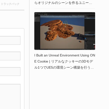
らオリジナルのシーンを作るユニーク
0 トラックバック
なCGチャレンジ！上位100作品と全参
加作品3,373中のモンタージュ映像が公
開中！ #KineticRush
I Built an Unreal Environment Using ON
E Cookie | リアルなクッキーの3Dモデ
ル1つでUE5の環境シーン構築を行う縛
りプレイ解説動画が公開！by Peyton V
arney