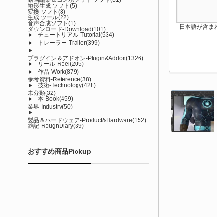
地形生成 ソフト
(5)
変換 ソフト
(8)
生成 ツール
(22)
音声合成ソフト
(1)
日本語が含まれない投
ダウンロード-Download
(101)
►
チュートリアル-Tutorial
(534)
►
トレーラー-Trailer
(399)
►
プラグイン＆アドオン-Plugin&Addon
(1326)
►
リール-Reel
(205)
►
作品-Work
(879)
参考資料-Reference
(38)
►
技術-Technology
(428)
未分類
(32)
►
本-Book
(459)
業界-Industry
(50)
►
製品＆ハードウェア-Product&Hardware
(152)
雑記-RoughDiary
(39)
おすすめ商品Pickup