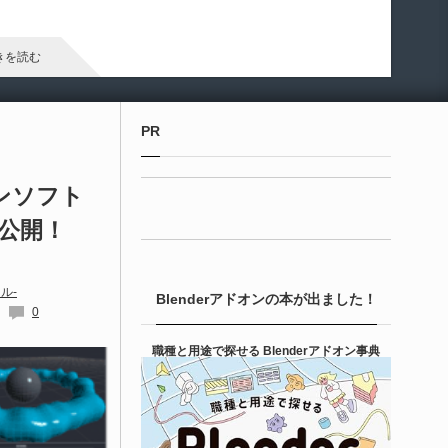
arameter Manager」が公開されています。マテリアルやマテリ
ル関数のパラメータ管理・整理・編集を効率化するためのツー
です。
きを読む
Unreal Engine アセット
PR
ipe It | 直感的にパイプ形状を構築出来るUnre
 Engine 5...
ョンソフト
公開！
6-08-05
entient Softwareによる、直感的にパイプ形状を構築出来る
real Engine 5向けプラグイン「Pipe It」がFab上でリリースさ
ル-
Blenderアドオンの本が出ました！
ました！
0
きを読む
職種と用途で探せる Blenderアドオン事典
Unreal Engine アセット
irective Utilities | ブループリントライブラリ