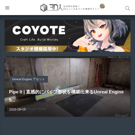
サイト内検索
サイト内検索
Unreal Engine アセット
Unreal Engine アセット
Unity 本
アセット-Asset
Blender アドオン
Pipe It | 直感的にパイプ形状を構築出来るUnreal Engine
Directive Utilities | ブループリントライブラリやエディタ
Unityエフェクトレシピブック パーツを組み合わせて作れ
SiroinoSotai | 完全無料＆CC0 で商用利用OKなVRChat
Bioform | 現役臨床医の3DCGアーティストが実際の解剖
5...
ス...
る | ktk.kum...
向け...
学に基づいて構築...
2026-08-05
2026-08-03
2026-08-03
2026-08-02
2026-08-01