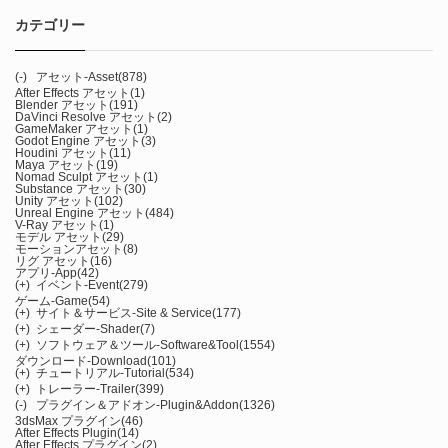
カテゴリー
(-)
アセット-Asset
(878)
After Effects アセット
(1)
Blender アセット
(191)
DaVinci Resolve アセット
(2)
GameMaker アセット
(1)
Godot Engine アセット
(3)
Houdini アセット
(11)
Maya アセット
(19)
Nomad Sculpt アセット
(1)
Substance アセット
(30)
Unity アセット
(102)
Unreal Engine アセット
(484)
V-Ray アセット
(1)
モデル アセット
(29)
モーションアセット
(8)
リグ アセット
(16)
アプリ-App
(42)
(+)
イベント-Event
(279)
ゲーム-Game
(54)
(+)
サイト＆サービス-Site & Service
(177)
(+)
シェーダー-Shader
(7)
(+)
ソフトウェア＆ツール-Software&Tool
(1554)
ダウンロード-Download
(101)
(+)
チュートリアル-Tutorial
(534)
(+)
トレーラー-Trailer
(399)
(-)
プラグイン＆アドオン-Plugin&Addon
(1326)
3dsMax プラグイン
(46)
After Effects Plugin
(14)
After Effects プラグイン
(2)