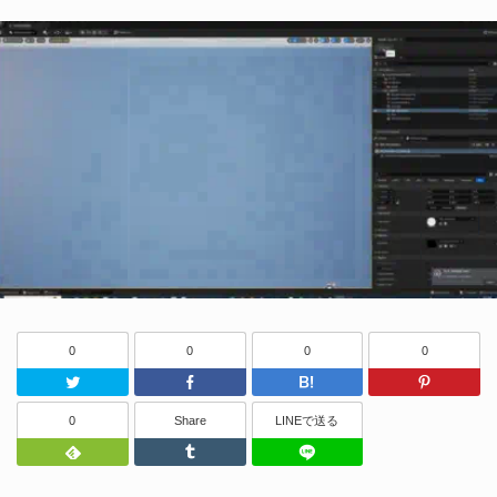
0
0
0
0
Twitter
Facebook
はてなブッ
0
Share
LINEで送る
Feedly
Tumblr
LINEで送る