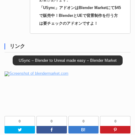
「USync」アドオンはBlender Marketにて$45
で販売中！BlenderとUEで背景制作を行う方
は要チェックのアドオンですよ！
リンク
USync – Blender to Unreal made easy – Blender Market
0
0
0
0
Twitter
Facebook
はてなブッ