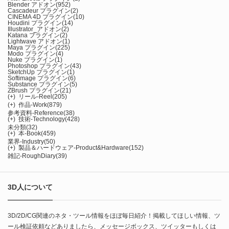
Blender アドオン
(952)
Cascadeur プラグイン
(2)
CINEMA 4D プラグイン
(10)
Houdini プラグイン
(14)
Illustrator_アドオン
(2)
Katana プラグイン
(2)
Lightwave アドオン
(1)
Maya プラグイン
(225)
Modo プラグイン
(4)
Nuke プラグイン
(1)
Photoshop プラグイン
(43)
SketchUp プラグイン
(1)
Softimage プラグイン
(6)
Substance プラグイン
(5)
ZBrush プラグイン
(21)
(+)
リール-Reel
(205)
(+)
作品-Work
(879)
参考資料-Reference
(38)
(+)
技術-Technology
(428)
未分類
(32)
(+)
本-Book
(459)
業界-Industry
(50)
(+)
製品＆ハードウェア-Product&Hardware
(152)
雑記-RoughDiary
(39)
3D人について
3D/2D/CG関連のネタ・ツール情報をほぼ毎日紹介！掲載してほしい情報、ツ
ール検証依頼などありましたら、メッセージボックス、ツイッターもしくは