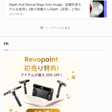
Depth And Normal Maps from Image - 深層学習モ
デルを使用し1枚の画像からDepth（深度）とNorm
al（法線）マップを生成出来るオフラインツール！
2023-08-30
Win＆Mac
トップページに戻る
PR