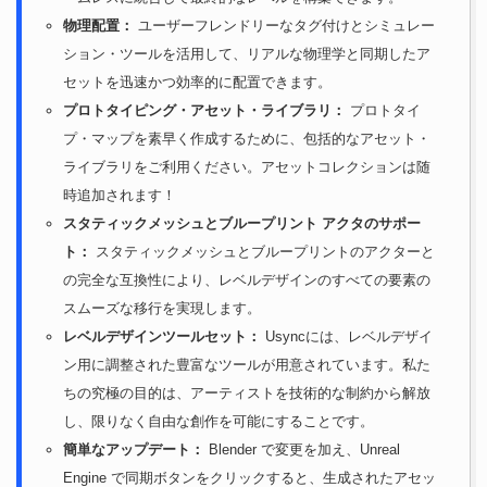
物理配置：
ユーザーフレンドリーなタグ付けとシミュレー
ション・ツールを活用して、リアルな物理学と同期したア
セットを迅速かつ効率的に配置できます。
プロトタイピング・アセット・ライブラリ：
プロトタイ
プ・マップを素早く作成するために、包括的なアセット・
ライブラリをご利用ください。アセットコレクションは随
時追加されます！
スタティックメッシュとブループリント アクタのサポー
ト：
スタティックメッシュとブループリントのアクターと
の完全な互換性により、レベルデザインのすべての要素の
スムーズな移行を実現します。
レベルデザインツールセット：
Usyncには、レベルデザイ
ン用に調整された豊富なツールが用意されています。私た
ちの究極の目的は、アーティストを技術的な制約から解放
し、限りなく自由な創作を可能にすることです。
簡単なアップデート：
Blender で変更を加え、Unreal
Engine で同期ボタンをクリックすると、生成されたアセッ