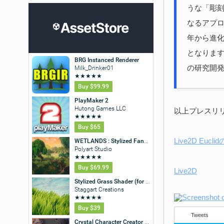
うな「彫
なるアプロ
年から進化
となります
の研究開
以上プレスリ
Live2D Eucl
Live2D
Tweets