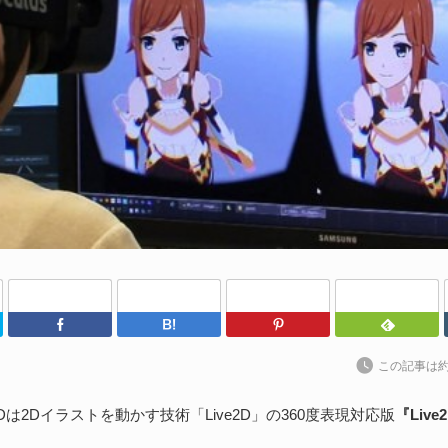
al
202
S
Un
れ
続
D
や
Twitter
Facebook
はてなブックマーク
Pinterest
202
Un
この記事は
ブ
スの
2Dは2Dイラストを動かす技術「Live2D」の360度表現対応版
『Live2
れ