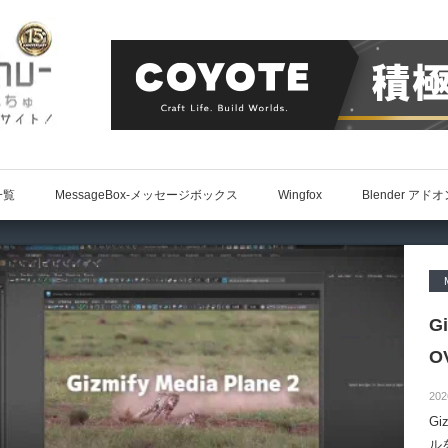
一覧
MessageBox-メッセージボックス
Wingfox
Blender アド
G
O
202
Gi
ル