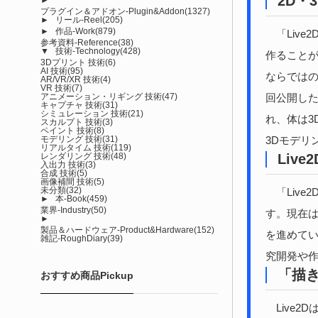
2D・
プラグイン＆アドオン-Plugin&Addon
(1327)
►
リール-Reel
(205)
►
作品-Work
(879)
「Live
参考資料-Reference
(38)
▼
技術-Technology
(428)
作ることが
3Dプリント 技術
(6)
AI 技術
(95)
ならではの
AR/VR/XR 技術
(4)
VR 技術
(7)
回公開した
アニメーション・リギング 技術
(47)
キャプチャ 技術
(31)
シミュレーション 技術
(21)
れ、体は3D
スカルプト 技術
(3)
ペイント 技術
(8)
3Dモデリ
モデリング 技術
(31)
リアルタイム 技術
(119)
Liv
レンダリング 技術
(48)
入出力 技術
(3)
合成 技術
(5)
画像補間 技術
(5)
未分類
(32)
「Liv
►
本-Book
(459)
業界-Industry
(50)
す。現在
►
製品＆ハードウェア-Product&Hardware
(152)
を進めて
雑記-RoughDiary
(39)
究開発や
「描
おすすめ商品Pickup
Live2