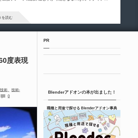
Gizmify Media Plane」のバージョン２がリリースされたようで
！
きを読む
Unreal Engine アセット
PR
terial Parameter Manager | Unreal Engi...
360度表現
6-08-07
本のゲーム系テクニカルアーティストのTack2氏
Tack2_3D）が展開する「Kachipochi（@kachipochi_tool）」
る、Unreal Engine向けエディタープラグイン「Material
arameter Manager」が公開されています。マテリアルやマテリ
 技術
技術-
Blenderアドオンの本が出ました！
0
ル関数のパラメータ管理・整理・編集を効率化するためのツー
です。
きを読む
職種と用途で探せる Blenderアドオン事典
Unreal Engine アセット
ipe It | 直感的にパイプ形状を構築出来るUnre