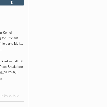
Feedly
Tumblr
an Kernel
g for Efficient
-field and Motion
- 高速な被写界深度
15
ションブラー計
GGRAPH技術論文
e Shadow Fall IBL
 Pass Breakdown
4話題のFPSキルゾ
のレンダーパスブ
23
ダウン！反射には
タイムレイトレー
を使用！
0 トラックバック