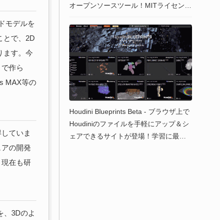
オープンソースツール！MITライセンス
となり正式バージョンが公開！
ッドモデルを
とで、2D
ります。今
」で作ら
s MAX等の
Houdini Blueprints Beta - ブラウザ上で
Houdiniのファイルを手軽にアップ＆シ
得していま
ェアできるサイトが登場！学習に最
ェアの開発
適！
、現在も研
を、3Dのよ