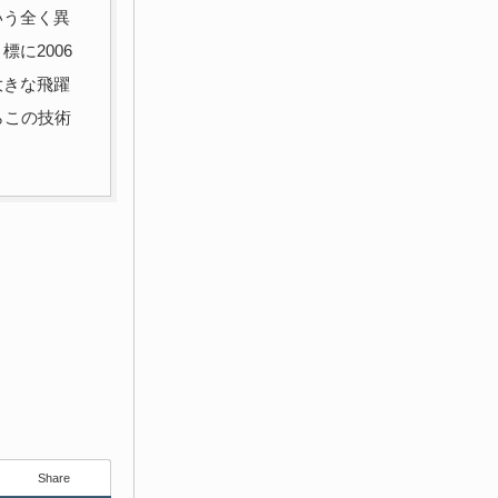
いう全く異
に2006
大きな飛躍
らこの技術
Share