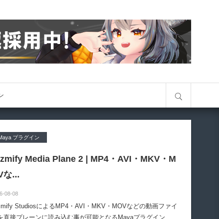
サイト内検索
オン
Maya プラグイン
izmify Media Plane 2 | MP4・AVI・MKV・M
Vな...
6-08-08
zmify StudiosによるMP4・AVI・MKV・MOVなどの動画ファイ
を直接プレーンに読み込む事が可能となるMayaプラグイン