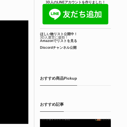
きを読む
3D人のLINEアカウントを作りました！
Unity 本
nityエフェクトレシピブック パーツを組み合
ほしい物リスト公開中！
せて作れる | ktk.kum...
3D人運営に援助！
Amazonでリストを見る
Discordチャンネル公開
6-08-03
k.kumamoto氏によるUnity向けエフェクト教本「Unityエフェク
レシピブック パーツを組み合わせて作れる」が2026年7月13日
翔泳社から発売されています！
おすすめ商品Pickup
きを読む
おすすめ記事