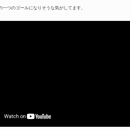
続
現の一つのゴールになりそうな気がしてます。
U
わ
202
kt
ト
に
続