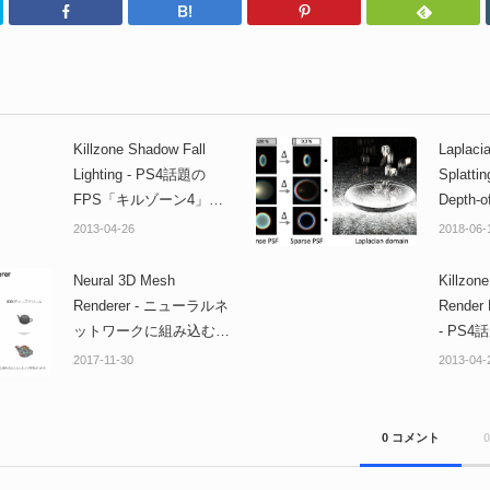
Twitter
Facebook
はてなブックマーク
Pinterest
Killzone Shadow Fall
Laplaci
Lighting - PS4話題の
Splattin
FPS「キルゾーン4」物
Depth-of
理ベースのライティング
Blur 
2013-04-26
2018-06-
技術解説映像！
とモー
算！SI
Neural 3D Mesh
Killzon
Renderer - ニューラルネ
Render
ットワークに組み込むこ
- PS
とができる3Dメッシュの
ーン4
2017-11-30
2013-04-
レンダリング技術！
レイク
リアル
シング
0 コメント