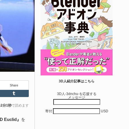
 Engine 5...
6-08-05
entient Softwareによる、直感的にパイプ形状を構築出来る
real Engine 5向けプラグイン「Pipe It」がFab上でリリースさ
ました！
きを読む
Unreal Engine アセット
irective Utilities | ブループリントライブラリ
3D人紹介記事はこちら
Share
エディタス...
Feedly
Tumblr
3D人-3dnchu-を応援する
メッセージ
6-08-03
real Directiveによる「Directive Utilities」はブループリントライ
約
2分1秒
で読めます
寄付
USD
ラリやエディタスクリプト API の機能不足を補うオープンソー
 Unreal Engine プラグインです。FabとGithub上で無料公開さ
D Euclid』
を
ています！