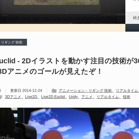
「
す
続
リギング 技術
Ma
D Euclid - 2Dイラストを動かす注目の技術が
202
日
3Dアニメのゴールが見えたぞ！
（@
によ
P
4
更新日
2014-12-24
アニメーション・リギング 技術
リアルタイム
3Dアニメ
Live2D
Live2D Euclid
Unity
アニメ
リアルタイム
技術
ア
ル
続
P