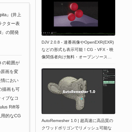
ta』(井上
ャラクター表
id」の開発
DJV 2.0.8 - 連番画像やOpenEXR(EXR)
などの形式も表示可能！CG・VFX・映
像関係者向け無料・オープンソースの
動きの範囲が
イメージビューアー！Win&Mac＆Linux
数の原画を変
表情におい
の描画も可
ティブなコ
s Rift等
用的なCG
AutoRemesher 1.0 | 超高速に高品質の
クワッドポリゴンでリメッシュ可能な