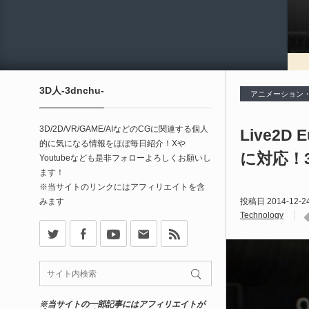
3D人-3dnchu-
アニメーション・
3D/2D/VR/GAME/AIなどのCGに関連する個人
Live2
的に気になる情報をほぼ毎日紹介！Xや
に対応！
Youtubeなども是非フォローよろしくお願いし
ます！
※当サイトのリンクにはアフィリエイトを含
みます
投稿日
2014-12-2
Technology
X
Facebook
Youtube
Contact
rss
※当サイトの一部記事にはアフィリエイトが