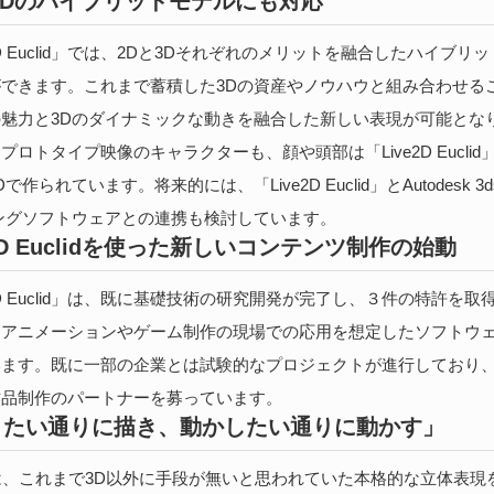
3Dのハイブリッドモデルにも対応
2D Euclid」では、2Dと3Dそれぞれのメリットを融合したハイブリ
できます。これまで蓄積した3Dの資産やノウハウと組み合わせるこ
魅力と3Dのダイナミックな動きを融合した新しい表現が可能とな
プロトタイプ映像のキャラクターも、顔や頭部は「Live2D Euclid
で作られています。将来的には、「Live2D Euclid」とAutodesk 3d
ングソフトウェアとの連携も検討しています。
e2D Euclidを使った新しいコンテンツ制作の始動
e2D Euclid」は、既に基礎技術の研究開発が完了し、３件の特許を取
はアニメーションやゲーム制作の現場での応用を想定したソフトウ
います。既に一部の企業とは試験的なプロジェクトが進行しており
作品制作のパートナーを募っています。
きたい通りに描き、動かしたい通りに動かす」
Dは、これまで3D以外に手段が無いと思われていた本格的な立体表現