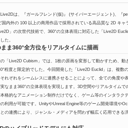
ve2Dは、『ガールフレンド(仮)』 (サイバーエージェント)、『pepi
ど国内外の 100 以上の商用作品で採用されている高品質な 2D キ
ve2D」の次世代技術で、360°の立体表現に対応した「Live2D Eucl
ました。
まま360°全方位をリアルタイムに描画
「Live2D Cubism」では、1枚の原画を変形して動かすため、
40°程度と限定的でした。今回開発した「Live2D Euclid」は、複
らそれぞれをシームレスに連携させることによって、全ての角度や
実なまま360°の立体表現を実現します。3D空間やリアルタイムで
、本格的なアニメーション制作だけでなく、ゲーム等のインタラク
利用が可能です。UnityやUnreal Engine等のゲーム開発環境やOculu
実との連携により、ジャンル・メディアを問わず幅広く応用できる汎
。