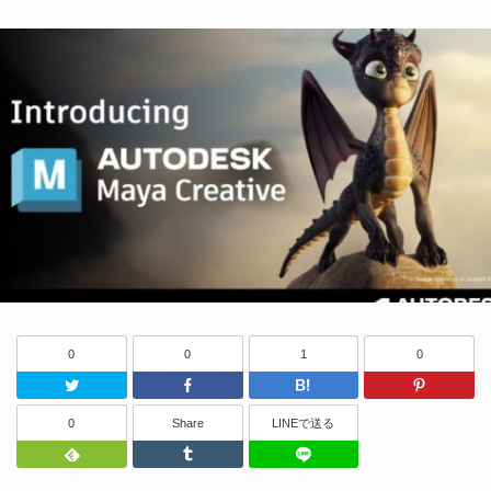
0
0
1
0
Twitter
Facebook
はてなブッ
0
Share
LINEで送る
Feedly
Tumblr
LINEで送る