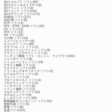
3Dスカルプト ソフト
(90)
3Dスキャン＆キャプチャ
(9)
3Dプリント ソフト
(3)
3Dペイント ソフト
(104)
3Dモデリング ソフト
(173)
3D統合 ソフト
(137)
3D計測 ソフト
(8)
DTP ソフト
(3)
SFX・DTM・DAW ソフト
(20)
UV ソフト
(12)
VFX ソフト
(3)
VR ソフト
(25)
その他 ソフト
(14)
イメージビューアー
(6)
エフェクト ソフト
(48)
カラーパレット ソフト
(2)
クロスシミュレーション ソフト
(9)
グラフィックデザイン ソフト
(3)
コンテンツ開発 ソフト・エンジン・ライブラリ
(183)
シェーダー ソフト
(9)
シミュレーション ソフト
(18)
テキスト編集 ソフト
(1)
テクスチャ ソフト
(135)
トラッキング＆マッチング ソフト
(2)
ピクセルアート ソフト
(6)
フォント ソフト
(1)
ブロードキャスト ソフト
(1)
プログラミング ソフト
(1)
ベンチマーク ソフト
(6)
ペイント補助 ソフト
(1)
マルチメディア ソフト
(33)
モデルビューアー
(5)
レンダリング ソフト
(85)
動画編集＆コンポジット ソフト
(31)
地形生成 ソフト
(5)
変換 ソフト
(8)
生成 ツール
(22)