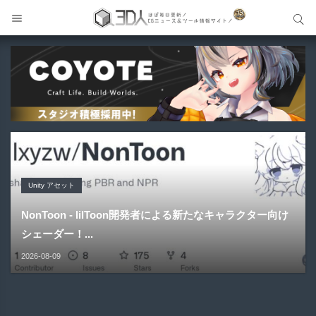
サイト内検索
サイト内検索
Unity アセット
Unity アセット
Blender アドオン
メイキング
Blender アドオン
NonToon - lilToon開発者による新たなキャラクター向け
MingToon | 影・逆光・深度表現にこだわったVRChat＆
FreePencil2 | 榊正宗氏による輪郭線描画Blenderアドオ
GPT-Live × UE5 VR | 会話して触れて反応するAIキャラク
HairStyler | Blender向けヘアー作成支援アドオンが新登
シェーダー！...
Warudo向...
ンの新バ...
ター！...
場！
2026-08-09
2026-08-09
2026-08-09
2026-08-09
2026-08-09