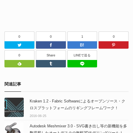
0
0
1
0
Twitter
Facebook
はてなブッ
0
Share
LINEで送る
Feedly
Tumblr
LINEで送る
関連記事
Kraken 1.2 - Fabric Softwareによるオープンソース・ク
ロスプラットフォームのリギングフレームワーク！
2016-06-25
Autodesk Meshmixer 3.0 - SVG書き出し等の新機能を多
数搭載したオートデスクの無料3Dモデリングツール！