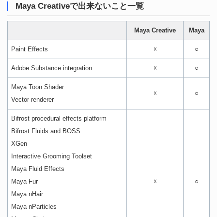
Maya Creativeで出来ないこと一覧
Maya Creative
Maya
Paint Effects
☓
○
Adobe Substance integration
☓
○
Maya Toon Shader
☓
○
Vector renderer
Bifrost procedural effects platform
Bifrost Fluids and BOSS
XGen
Interactive Grooming Toolset
Maya Fluid Effects
Maya Fur
☓
○
Maya nHair
Maya nParticles