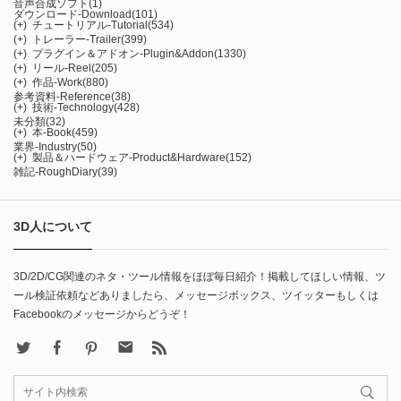
音声合成ソフト
(1)
ダウンロード-Download
(101)
(+)
チュートリアル-Tutorial
(534)
(+)
トレーラー-Trailer
(399)
(+)
プラグイン＆アドオン-Plugin&Addon
(1330)
(+)
リール-Reel
(205)
(+)
作品-Work
(880)
参考資料-Reference
(38)
(+)
技術-Technology
(428)
未分類
(32)
(+)
本-Book
(459)
業界-Industry
(50)
(+)
製品＆ハードウェア-Product&Hardware
(152)
雑記-RoughDiary
(39)
3D人について
3D/2D/CG関連のネタ・ツール情報をほぼ毎日紹介！掲載してほしい情報、ツ
ール検証依頼などありましたら、メッセージボックス、ツイッターもしくは
Facebookのメッセージからどうぞ！
X
Facebook
Pinterest
Contact
rss