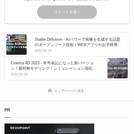
Stable Diffusion - AIパワーで画像を生成する話題
のオープンソース技術！WEBアプリやお手軽導入
アプリ、Photoshop、クリスタ、Gimp、Krita、Ble
2022-09-14
nder向けにプラグインも登場し拡大中！
Cinema 4D 2023 - 年号表記になった新バージョ
ン！新対称モデリング！シミュレーション強化！O
CIOサポートなどを追加！
2022-09-16
トップページに戻る
PR