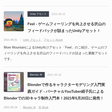
Unity アセット
2021-06-01
Feel - ゲームフィーリングを向上させる沢山の
フィードバックが詰まったUnityアセット！
2021.06.01
Unity アセット
アセット-Asset
More MountainによるUnity向けアセット「Feel」のご紹介。ゲームのフ
ィーリングを向上させる沢山のフィードバックが詰まった素敵アセット
です。
Blender 本
2021-05-19
Blenderで作るキャラクターモデリング入門実
践ガイド - バーチャルYouTuber緋子氏による
Blenderでの3Dキャラ制作入門本！2021年5月20日に発売！
2021.05.19
Blender 本
本-Book