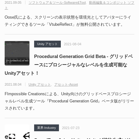
2021.09.05
ソフトウェア＆ツール-Software&Tool
動画編集＆コンポジット ソフ
ト
Oose氏による、スクリーンの表示状態を環境光としてアバターにライ
ティングできるツール「VtubeReflect」が無料公開されています。
Unity アセット
2021-08-04
Procedural Generation Grid Beta - グリッドベ
ースにプロシージャルなレベルを生成可能な
Unityアセット！
2021.08.04
Unity アセット
アセット-Asset
FImpossible Creationsによる、Unity向けのグリッドベースプロシージ
ャルレベル生成ツール『Procedural Generation Grid』ベータ版がリリー
スされています。
業界-Industry
2021-07-23