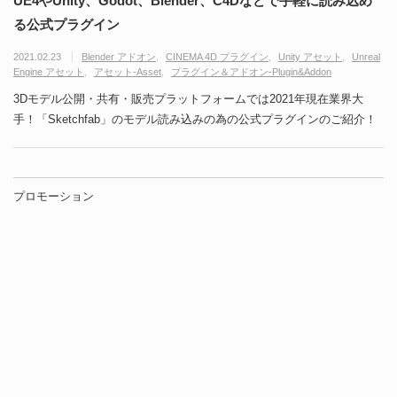
UE4やUnity、Godot、Blender、C4Dなどで手軽に読み込め
る公式プラグイン
2021.02.23
Blender アドオン
CINEMA 4D プラグイン
Unity アセット
Unreal
Engine アセット
アセット-Asset
プラグイン＆アドオン-Plugin&Addon
3Dモデル公開・共有・販売プラットフォームでは2021年現在業界大
手！「Sketchfab」のモデル読み込みの為の公式プラグインのご紹介！
プロモーション