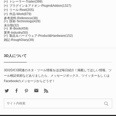
(+)
トレーラー-Trailer
(399)
(+)
プラグイン＆アドオン-Plugin&Addon
(1327)
(+)
リール-Reel
(205)
(+)
作品-Work
(879)
参考資料-Reference
(38)
(+)
技術-Technology
(428)
未分類
(32)
(+)
本-Book
(459)
業界-Industry
(50)
(+)
製品＆ハードウェア-Product&Hardware
(152)
雑記-RoughDiary
(39)
3D人について
3D/2D/CG関連のネタ・ツール情報をほぼ毎日紹介！掲載してほしい情報、ツ
ール検証依頼などありましたら、メッセージボックス、ツイッターもしくは
Facebookのメッセージからどうぞ！
X
Facebook
Pinterest
Contact
rss