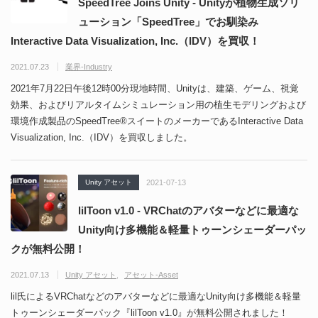
SpeedTree Joins Unity - Unityが植物生成ソリ
ューション「SpeedTree」でお馴染み
Interactive Data Visualization, Inc.（IDV）を買収！
2021.07.23
業界-Industry
2021年7月22日午後12時00分現地時間、Unityは、建築、ゲーム、視覚
効果、およびリアルタイムシミュレーション用の植生モデリングおよび
環境作成製品のSpeedTree®スイートのメーカーであるInteractive Data
Visualization, Inc.（IDV）を買収しました。
Unity アセット
2021-07-13
lilToon v1.0 - VRChatのアバターなどに最適な
Unity向け多機能＆軽量トゥーンシェーダーパッ
クが無料公開！
2021.07.13
Unity アセット
アセット-Asset
lil氏によるVRChatなどのアバターなどに最適なUnity向け多機能＆軽量
トゥーンシェーダーパック『lilToon v1.0』が無料公開されました！