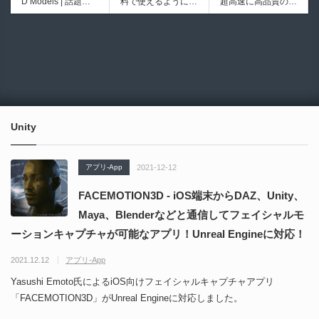
D Models | 話題の
料で使えるようにな
超高速に高品質のク
初のデスクトップ型
ブループリントライ
ゲーム『NTE（Nev
ったのか──3D-CA
ワッドポリゴンでリ
フルカラー3D＆UV
ブラリやエディタス
6934
6018
erness to Evernes
D民主化の40年史 |
メッシュ可能なオー
統合型プリンターが
クリプト API の機
s）』のキャラクタ
3D-CADはなぜ0円
プンソースツール！
登場！
能不足を補う無料＆
ー3Dモデルが公式
で使える時代になっ
MITライセンスとな
オープンソースのU
から無料配布中！M
たのか？ CAD民主
り正式バージョンが
nreal Engine 5プラ
MD（PMX）形式！
化の歴史を振り返る
公開！
グイン！
How I Built a Duelin
Blender Buddy | AP
動画をFabSceneが
g Retractable Light
Iキー不要！Llama.c
公開！
saber V4 | 決闘も可
ppを採用し完全に
Unity
能な伸縮式ライトセ
ローカル動作！Ble
ーバーの開発メイキ
nderのドキュメン
ング映像！
トを網羅したBlend
アプリ-App
2021-12-12
er向けAIエージェン
ト！無料公開！ by
FACEMOTION3D - iOS端末からDAZ、Unity、
CGMatter
Maya、Blenderなどと通信してフェイシャルモ
ーションキャプチャが可能なアプリ！Unreal Engineに対応！
2021.12.12
アプリ-App
Yasushi Emoto氏によるiOS向けフェイシャルキャプチャアプリ
「FACEMOTION3D」がUnreal Engineに対応しました。