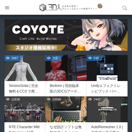
サイト内検索
サイト内検索
1667
711
530
SiroinoSotai | 完全
Bioform | 現役臨床
Unityエフェクトレ
無料＆CC0 で商用
医の3DCGアーティ
シピブック パーツ
利用OKなVRChat向
ストが実際の解剖学
を組み合わせて作れ
12636
10598
7447
444
426
け共通素体3Dモデ
に基づいて構築した
る | ktk.kumamoto氏
ルが正式リリース！
プロシージャルな生
によるUnity向けエ
程よいポリ数＆トポ
物学的Blenderマテ
フェクト教本が202
ロジーにも注目！
リアルアセットアド
6年7月13日に発
オン！無料お試し版
売！
NTE Character MM
なぜ設計ソフトは無
AutoRemesher 1.0 |
HeyGears G1 | 世界
Directive Utilities |
もあるよ！